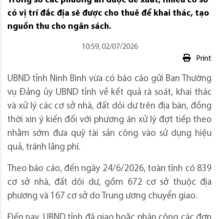
Trong số các phương án được đề xuất, nhiều cơ sở
có vị trí đắc địa sẽ được cho thuê để khai thác, tạo
nguồn thu cho ngân sách.
10:59, 02/07/2026
Print
UBND tỉnh Ninh Bình vừa có báo cáo gửi Ban Thường
vụ Đảng ủy UBND tỉnh về kết quả rà soát, khai thác
và xử lý các cơ sở nhà, đất dôi dư trên địa bàn, đồng
thời xin ý kiến đối với phương án xử lý đợt tiếp theo
nhằm sớm đưa quỹ tài sản công vào sử dụng hiệu
quả, tránh lãng phí.
Theo báo cáo, đến ngày 24/6/2026, toàn tỉnh có 839
cơ sở nhà, đất dôi dư, gồm 672 cơ sở thuộc địa
phương và 167 cơ sở do Trung ương chuyển giao.
Đến nay, UBND tỉnh đã giao hoặc phân công các đơn