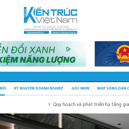
 NỐI
KỶ NGUYÊN DOANH NGHIỆP
GÓC NHÌN
NHỊP SỐNG DÂN 
Quy hoạch và phát triển hạ tầng giao thông tĩnh xanh