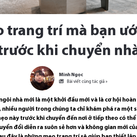
trang trí mà bạn ướ
trước khi chuyển nh
Minh Ngọc
Bài viết cùng tác giả »
gôi nhà mới là một khởi đầu mới và là cơ hội hoàn
 nhiều người trong chúng ta chỉ khám phá ra một số
o này trước khi chuyển đến nơi ở tiếp theo có thể g
huyển đổi diễn ra suôn sẻ hơn và không gian mới c
au đây là những mẹo trang trí sẽ giúp bạn thiết lậ