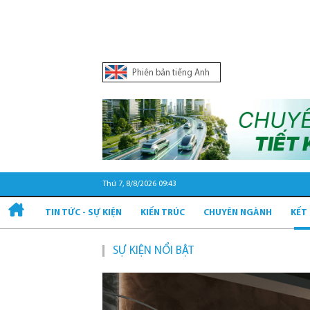
Phiên bản tiếng Anh
Thứ 7, 8/8/2026 09:43
TIN TỨC - SỰ KIỆN
KIẾN TRÚC
CHUYÊN NGÀNH
KẾT
SỰ KIỆN NỔI BẬT