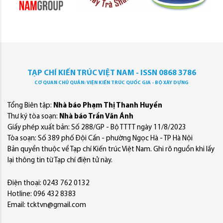
TẠP CHÍ KIẾN TRÚC VIỆT NAM - ISSN 0868 3786
CƠ QUAN CHỦ QUẢN: VIỆN KIẾN TRÚC QUỐC GIA - BỘ XÂY DỰNG
Tổng Biên tập:
Nhà báo Phạm Thị Thanh Huyền
Thư ký tòa soạn:
Nhà báo Trần Văn Ánh
Giấy phép xuất bản: Số 288/GP - Bộ TTTT ngày 11/8/2023
Tòa soạn: Số 389 phố Đội Cấn - phường Ngọc Hà - TP Hà Nội
Bản quyền thuộc về Tạp chí Kiến trúc Việt Nam. Ghi rõ nguồn khi lấy
lại thông tin từ Tạp chí điện tử này.
Điện thoại: 0243 762 0132
Hotline: 096 432 8383
Email: tcktvn@gmail.com