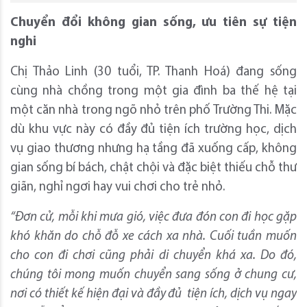
Chuyển đổi không gian sống, ưu tiên sự tiện
nghi
Chị Thảo Linh (30 tuổi, TP. Thanh Hoá) đang sống
cùng nhà chồng trong một gia đình ba thế hệ tại
một căn nhà trong ngõ nhỏ trên phố Trường Thi. Mặc
dù khu vực này có đầy đủ tiện ích trường học, dịch
vụ giao thương nhưng hạ tầng đã xuống cấp, không
gian sống bí bách, chật chội và đặc biệt thiếu chỗ thư
giãn, nghỉ ngơi hay vui chơi cho trẻ nhỏ.
“
Đơn cử, m
ỗi khi mưa gió, việc đưa đón con đi học gặp
khó khăn do chỗ đỗ xe cách xa nhà
. Cuối tuần muốn
cho con đi chơi cũng phải di chuyển khá xa
.
Do đó,
c
húng tôi
mong muốn chuyển sang sống ở chung cư,
nơi có
thiết kế hiện đại
và
đầy đủ tiện ích, dịch vụ
ngay