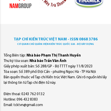
TẠP CHÍ KIẾN TRÚC VIỆT NAM - ISSN 0868 3786
CƠ QUAN CHỦ QUẢN: VIỆN KIẾN TRÚC QUỐC GIA - BỘ XÂY DỰNG
Tổng Biên tập:
Nhà báo Phạm Thị Thanh Huyền
Thư ký tòa soạn:
Nhà báo Trần Văn Ánh
Giấy phép xuất bản: Số 288/GP - Bộ TTTT ngày 11/8/2023
Tòa soạn: Số 389 phố Đội Cấn - phường Ngọc Hà - TP Hà Nội
Bản quyền thuộc về Tạp chí Kiến trúc Việt Nam. Ghi rõ nguồn khi lấy
lại thông tin từ Tạp chí điện tử này.
Điện thoại: 0243 762 0132
Hotline: 096 432 8383
Email: tcktvn@gmail.com