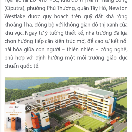
Tọa lạc tại Lô NT01–LC, Khu đô thị Nam Thăng Long
(Ciputra), phường Phú Thượng, quận Tây Hồ, Newton
Westlake được quy hoạch trên quỹ đất khá rộng
khoảng 1ha, đồng bộ với không gian đô thị xanh của
khu vực. Ngay từ ý tưởng thiết kế, nhà trường đã lựa
chọn hướng tiếp cận kiến trúc mở, đề cao sự kết nối
hài hòa giữa con người – thiên nhiên – công nghệ,
phù hợp với định hướng một môi trường giáo dục
chuẩn quốc tế.