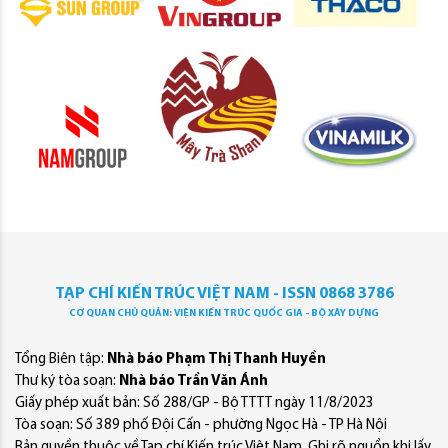
TẠP CHÍ KIẾN TRÚC VIỆT NAM - ISSN 0868 3786
CƠ QUAN CHỦ QUẢN: VIỆN KIẾN TRÚC QUỐC GIA - BỘ XÂY DỰNG
Tổng Biên tập:
Nhà báo Phạm Thị Thanh Huyền
Thư ký tòa soạn:
Nhà báo Trần Văn Ánh
Giấy phép xuất bản: Số 288/GP - Bộ TTTT ngày 11/8/2023
Tòa soạn: Số 389 phố Đội Cấn - phường Ngọc Hà - TP Hà Nội
Bản quyền thuộc về Tạp chí Kiến trúc Việt Nam. Ghi rõ nguồn khi lấy