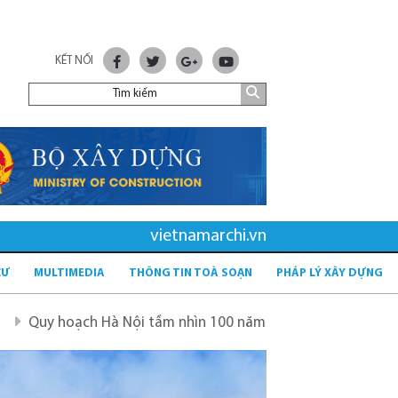
KẾT NỐI
vietnamarchi.vn
CƯ
MULTIMEDIA
THÔNG TIN TOÀ SOẠN
PHÁP LÝ XÂY DỰNG
 Nội tầm nhìn 100 năm
Quy hoạch mới sau sáp nhập tỉnh