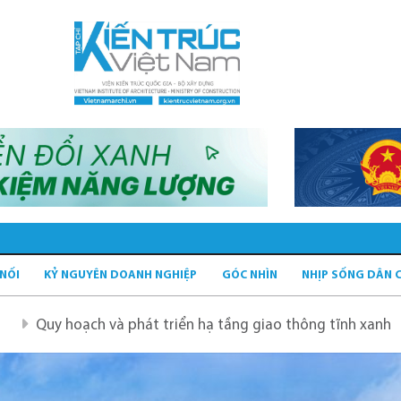
 NỐI
KỶ NGUYÊN DOANH NGHIỆP
GÓC NHÌN
NHỊP SỐNG DÂN 
 phát triển hạ tầng giao thông tĩnh xanh
Quy hoạch Hà