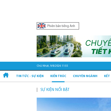
Phiên bản tiếng Anh
Chủ Nhật, 9/8/2026 11:55
TIN TỨC - SỰ KIỆN
KIẾN TRÚC
CHUYÊN NGÀNH
KẾT
SỰ KIỆN NỔI BẬT
Quy hoạch và