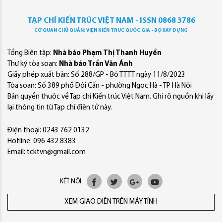
TẠP CHÍ KIẾN TRÚC VIỆT NAM - ISSN 0868 3786
CƠ QUAN CHỦ QUẢN: VIỆN KIẾN TRÚC QUỐC GIA - BỘ XÂY DỰNG
Tổng Biên tập:
Nhà báo Phạm Thị Thanh Huyền
Thư ký tòa soạn:
Nhà báo Trần Văn Ánh
Giấy phép xuất bản: Số 288/GP - Bộ TTTT ngày 11/8/2023
Tòa soạn: Số 389 phố Đội Cấn - phường Ngọc Hà - TP Hà Nội
Bản quyền thuộc về Tạp chí Kiến trúc Việt Nam. Ghi rõ nguồn khi lấy
lại thông tin từ Tạp chí điện tử này.
Điện thoại: 0243 762 0132
Hotline: 096 432 8383
Email: tcktvn@gmail.com
KẾT NỐI
XEM GIAO DIỆN TRÊN MÁY TÍNH