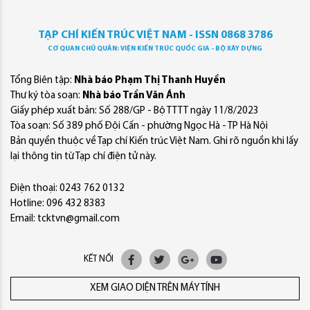
TẠP CHÍ KIẾN TRÚC VIỆT NAM - ISSN 0868 3786
CƠ QUAN CHỦ QUẢN: VIỆN KIẾN TRÚC QUỐC GIA - BỘ XÂY DỰNG
Tổng Biên tập:
Nhà báo Phạm Thị Thanh Huyền
Thư ký tòa soạn:
Nhà báo Trần Văn Ánh
Giấy phép xuất bản: Số 288/GP - Bộ TTTT ngày 11/8/2023
Tòa soạn: Số 389 phố Đội Cấn - phường Ngọc Hà - TP Hà Nội
Bản quyền thuộc về Tạp chí Kiến trúc Việt Nam. Ghi rõ nguồn khi lấy
lại thông tin từ Tạp chí điện tử này.
Điện thoại: 0243 762 0132
Hotline: 096 432 8383
Email: tcktvn@gmail.com
KẾT NỐI
XEM GIAO DIỆN TRÊN MÁY TÍNH