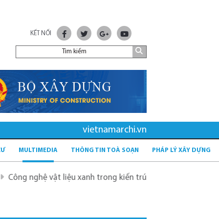
KẾT NỐI
vietnamarchi.vn
CƯ
MULTIMEDIA
THÔNG TIN TOÀ SOẠN
PHÁP LÝ XÂY DỰNG
ghệ vật liệu xanh trong kiến trúc ứng phó biến đổi khí hậu