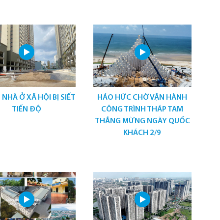
 NHÀ Ở XÃ HỘI BỊ SIẾT
HÁO HỨC CHỜ VẬN HÀNH
TIẾN ĐỘ
CÔNG TRÌNH THÁP TAM
THẮNG MỪNG NGÀY QUỐC
KHÁCH 2/9