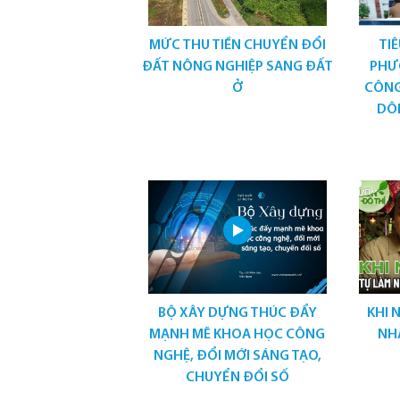
MỨC THU TIỀN CHUYỂN ĐỔI
TIÊ
ĐẤT NÔNG NGHIỆP SANG ĐẤT
PHƯ
Ở
CÔNG
DÔI
BỘ XÂY DỰNG THÚC ĐẨY
KHI 
MẠNH MẼ KHOA HỌC CÔNG
NH
NGHỆ, ĐỔI MỚI SÁNG TẠO,
CHUYỂN ĐỔI SỐ