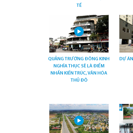
TẾ
QUẢNG TRƯỜNG ĐÔNG KINH
DỰ ÁN
NGHĨA THỤC SẼ LÀ ĐIỂM
NHẤN KIẾN TRÚC, VĂN HÓA
THỦ ĐÔ