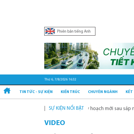
Phiên bản tiếng Anh
Thứ 6, 7/8/2026 16:32
TIN TỨC - SỰ KIỆN
KIẾN TRÚC
CHUYÊN NGÀNH
KẾT
SỰ KIỆN NỔI BẬT
Nội tầm nhìn 100 năm
Quy hoạch mới sau sáp nhập tỉnh 
VIDEO