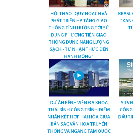
HỘI THẢO “QUY HOẠCH VÀ
BRASL
PHÁT TRIỂN HẠ TẦNG GIAO
“XANH
THÔNG TĨNH HƯỚNG TỚI SỬ
TỪ
DỤNG PHƯƠNG TIỆN GIAO
THÔNG DÙNG NĂNG LƯỢNG
SẠCH - TỪ NHẬN THỨC ĐẾN
HÀNH ĐỘNG”
DỰ ÁN BỆNH VIỆN ĐA KHOA
SILVE
THÁI BÌNH CÔNG TRÌNH ĐIỂM
CÔNG
NHẤN KẾT HỢP HÀI HÒA GIỮA
ĐẦU TI
BẢN SẮC VĂN HÓA TRUYỀN
THỐNG VÀ NGANG TẦM QUỐC