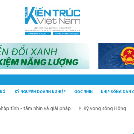
 NỐI
KỶ NGUYÊN DOANH NGHIỆP
GÓC NHÌN
NHỊP SỐNG DÂN 
- tầm nhìn và giải pháp
Kỳ vọng sông Hồng
Công n