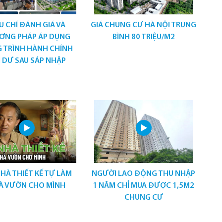
U CHÍ ĐÁNH GIÁ VÀ
GIÁ CHUNG CƯ HÀ NỘI TRUNG
ƠNG PHÁP ÁP DỤNG
BÌNH 80 TRIỆU/M2
 TRÌNH HÀNH CHÍNH
 DƯ SAU SÁP NHẬP
NHÀ THIẾT KẾ TỰ LÀM
NGƯỜI LAO ĐỘNG THU NHẬP
À VƯỜN CHO MÌNH
1 NĂM CHỈ MUA ĐƯỢC 1,5M2
CHUNG CƯ