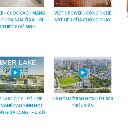
ER - CUỘC CÁCH MẠNG
VIỆT'S POWER - CÔNG NGHỆ
” HÓA NHÀ Ở XÃ HỘI
VẬT LIỆU CỬA CHỐNG CHÁY
 THIẾT BỊ VỆ SINH
R LAKE CITY - TỔ HỢP
HÀ NỘI MỞ BÁN NƠXH TỪ 800
 NGHỆ CAO SINH HỌC
TRIỆU/CĂN
ÊN GIỮA LÒNG THỦ ĐÔ