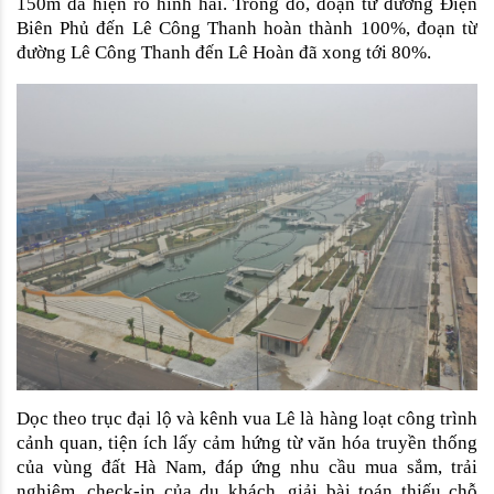
150m đã hiện rõ hình hài. Trong đó, đoạn từ đường Điện 
Biên Phủ đến Lê Công Thanh hoàn thành 100%, đoạn từ 
đường Lê Công Thanh đến Lê Hoàn đã xong tới 80%.
Dọc theo trục đại lộ và kênh vua Lê là hàng loạt công trình 
cảnh quan, tiện ích lấy cảm hứng từ văn hóa truyền thống 
của vùng đất Hà Nam, đáp ứng nhu cầu mua sắm, trải 
nghiệm, check-in của du khách, giải bài toán thiếu chỗ 