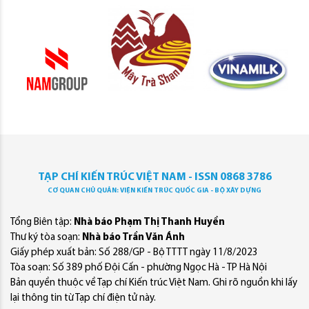
TẠP CHÍ KIẾN TRÚC VIỆT NAM - ISSN 0868 3786
CƠ QUAN CHỦ QUẢN: VIỆN KIẾN TRÚC QUỐC GIA - BỘ XÂY DỰNG
Tổng Biên tập:
Nhà báo Phạm Thị Thanh Huyền
Thư ký tòa soạn:
Nhà báo Trần Văn Ánh
Giấy phép xuất bản: Số 288/GP - Bộ TTTT ngày 11/8/2023
Tòa soạn: Số 389 phố Đội Cấn - phường Ngọc Hà - TP Hà Nội
Bản quyền thuộc về Tạp chí Kiến trúc Việt Nam. Ghi rõ nguồn khi lấy
lại thông tin từ Tạp chí điện tử này.