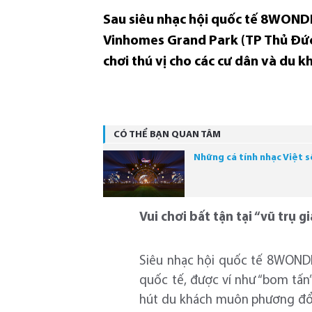
Sau siêu nhạc hội quốc tế 8WONDE
Vinhomes Grand Park (TP Thủ Đức) 
chơi thú vị cho các cư dân và du k
CÓ THỂ BẠN QUAN TÂM
Những cá tính nhạc Việt 
Vui chơi bất tận tại “vũ trụ g
Siêu nhạc hội quốc tế 8WONDE
quốc tế, được ví như “bom tấn
hút du khách muôn phương đổ v