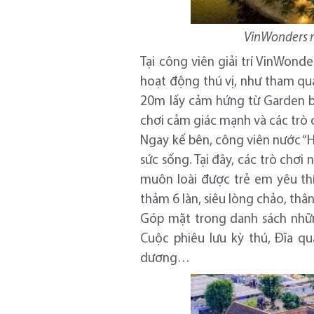
VinWonders m
Tại công viên giải trí VinWond
hoạt động thú vị, như tham qu
20m lấy cảm hứng từ Garden by
chơi cảm giác mạnh và các trò 
Ngay kế bên, công viên nước “H
sức sống. Tại đây, các trò chơi
muôn loài được trẻ em yêu th
thảm 6 làn, siêu lòng chảo, thâ
Góp mặt trong danh sách nhữn
Cuộc phiêu lưu kỳ thú, Đĩa qua
dương…