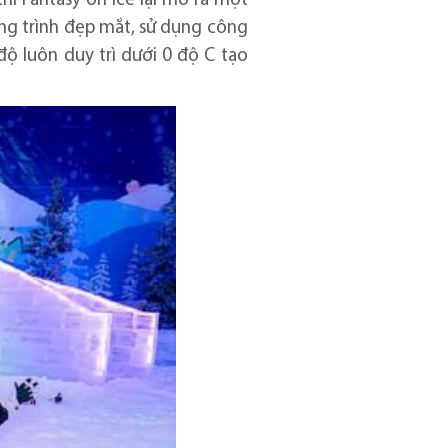
hì Fantasy on Ice lại mở ra một
ông trình đẹp mắt, sử dụng công
ộ luôn duy trì dưới 0 độ C tạo