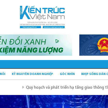
 NỐI
KỶ NGUYÊN DOANH NGHIỆP
GÓC NHÌN
NHỊP SỐNG DÂN 
Quy hoạch và phát triển hạ tầng giao thông tĩnh xanh
Q