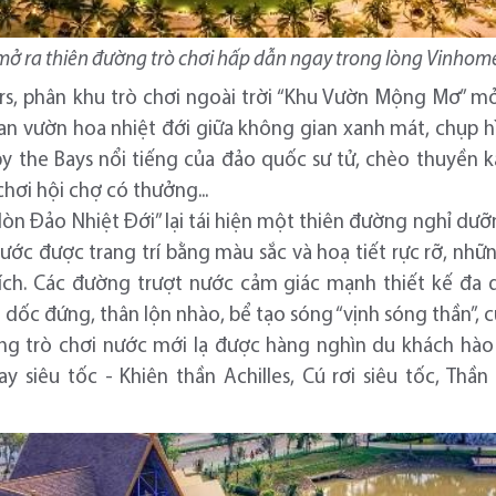
ở ra thiên đường trò chơi hấp dẫn ngay trong lòng Vinhom
ers, phân khu trò chơi ngoài trời “Khu Vườn Mộng Mơ” mở 
an vườn hoa nhiệt đới giữa không gian xanh mát, chụp 
 the Bays nổi tiếng của đảo quốc sư tử, chèo thuyền k
chơi hội chợ có thưởng...
òn Đảo Nhiệt Đới” lại tái hiện một thiên đường nghỉ dưỡn
 nước được trang trí bằng màu sắc và hoạ tiết rực rỡ, nhữ
ích. Các đường trượt nước cảm giác mạnh thiết kế đa 
n dốc đứng, thân lộn nhào, bể tạo sóng “vịnh sóng thần”,
g trò chơi nước mới lạ được hàng nghìn du khách hào h
y siêu tốc - Khiên thần Achilles, Cú rơi siêu tốc, Thầ