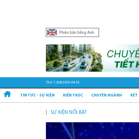
Phiên bản tiếng Anh
Thứ 7, 8/8/2026 04:18
TIN TỨC - SỰ KIỆN
KIẾN TRÚC
CHUYÊN NGÀNH
KẾT
SỰ KIỆN NỔI BẬT