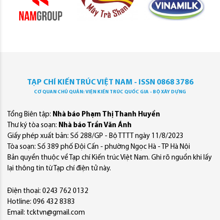
TẠP CHÍ KIẾN TRÚC VIỆT NAM - ISSN 0868 3786
CƠ QUAN CHỦ QUẢN: VIỆN KIẾN TRÚC QUỐC GIA - BỘ XÂY DỰNG
Tổng Biên tập:
Nhà báo Phạm Thị Thanh Huyền
Thư ký tòa soạn:
Nhà báo Trần Văn Ánh
Giấy phép xuất bản: Số 288/GP - Bộ TTTT ngày 11/8/2023
Tòa soạn: Số 389 phố Đội Cấn - phường Ngọc Hà - TP Hà Nội
Bản quyền thuộc về Tạp chí Kiến trúc Việt Nam. Ghi rõ nguồn khi lấy
lại thông tin từ Tạp chí điện tử này.
Điện thoại: 0243 762 0132
Hotline: 096 432 8383
Email: tcktvn@gmail.com