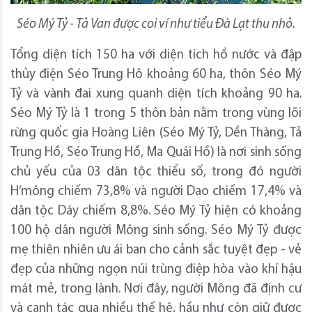
Séo Mý Tỷ - Tả Van được coi ví như tiểu Đà Lạt thu nhỏ.
Tổng diện tích 150 ha với diện tích hồ nước và đập
thủy điện Séo Trung Hô khoảng 60 ha, thôn Séo Mý
Tỷ và vành đai xung quanh diện tích khoảng 90 ha.
Séo Mý Tỷ là 1 trong 5 thôn bản nằm trong vùng lõi
rừng quốc gia Hoàng Liên (Séo Mý Tỷ, Dền Thàng, Tả
Trung Hồ, Séo Trung Hồ, Ma Quái Hồ) là nơi sinh sống
chủ yếu của 03 dân tộc thiểu số, trong đó người
H’mông chiếm 73,8% và người Dao chiếm 17,4% và
dân tộc Dáy chiếm 8,8%. Séo Mý Tỷ hiện có khoảng
100 hộ dân người Mông sinh sống. Séo Mý Tỷ được
mẹ thiên nhiên ưu ái ban cho cảnh sắc tuyệt đẹp - vẻ
đẹp của những ngọn núi trùng điệp hòa vào khí hậu
mát mẻ, trong lành. Nơi đây, người Mông đã định cư
và canh tác qua nhiều thế hệ, hầu như còn giữ được