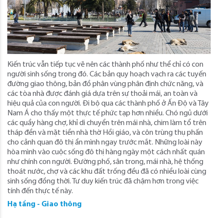
Kiến trúc vẫn tiếp tục vẽ nên các thành phố như thể chỉ có con
người sinh sống trong đó. Các bản quy hoạch vạch ra các tuyến
đường giao thông, bản đồ phân vùng phân định chức năng, và
các tòa nhà được đánh giá dựa trên sự thoải mái, an toàn và
hiệu quả của con người. Đi bộ qua các thành phố ở Ấn Độ và Tây
Nam Á cho thấy một thực tế phức tạp hơn nhiều. Chó ngủ dưới
các quầy hàng chợ, khỉ di chuyển trên mái nhà, chim làm tổ trên
tháp đền và mặt tiền nhà thờ Hồi giáo, và côn trùng thụ phấn
cho cảnh quan đô thị ẩn mình ngay trước mắt. Những loài này
hòa mình vào cuộc sống đô thị hàng ngày một cách nhất quán
như chính con người. Đường phố, sân trong, mái nhà, hệ thống
thoát nước, chợ và các khu đất trống đều đã có nhiều loài cùng
sinh sống đồng thời. Tư duy kiến ​​trúc đã chậm hơn trong việc
tính đến thực tế này.
Hạ tầng - Giao thông