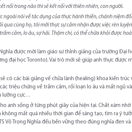
kết nối trong não thì sẽ kết nối với thiên nhiên, con người.
ước ngoài nói về tác dụng của thực hành thiền, chánh niệm đố
rải qua cùng họ, tôi mới thực sự cảm nhận được việc rèn luyệ
rầm cảm, lo âu, sợ hãi. Thậm chí, có thể chữa khỏi được hoà
 Nghĩa được mời làm giáo sư thỉnh giảng của trường Đại h
rường đại học Toronto). Vai trò mới sẽ giúp anh thực đượ
 sẽ có các bài giảng về chữa lành (healing) khoa kiến trúc
các triệu chứng về trầm cảm, rối loạn lo âu và mất ngủ v
oạn lưỡng cực…
cho anh sống ở từng phút giây của hiện tại. Chất xám nhờ
h không mất quá nhiều thời gian để sáng tạo, tìm ra ý tư
TS Võ Trọng Nghĩa đều bền vững theo đúng nghĩa đen và 