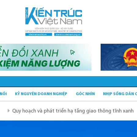
 NỐI
KỶ NGUYÊN DOANH NGHIỆP
GÓC NHÌN
NHỊP SỐNG DÂN 
 và phát triển hạ tầng giao thông tĩnh xanh
Quy hoạch