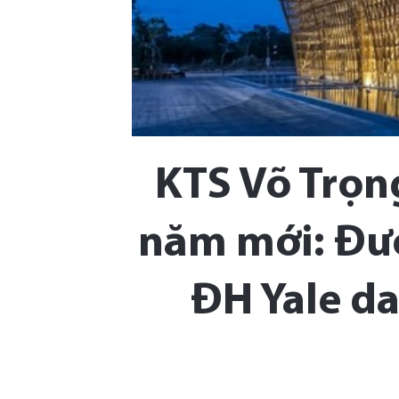
KTS Võ Trọng
năm mới: Đượ
ĐH Yale da