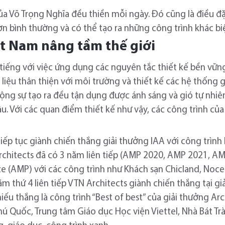
ủa Võ Trọng Nghĩa đều thiền mỗi ngày. Đó cũng là điều đ
ơn bình thường và có thể tạo ra những công trình khác bi
ệt Nam nâng tầm thế giới
 tiếng với việc ứng dụng các nguyên tắc thiết kế bền vững
iệu thân thiện với môi trường và thiết kế các hệ thống g
cộng sự tạo ra đều tận dụng được ánh sáng và gió tự nh
. Với các quan điểm thiết kế như vậy, các công trình của 
iếp tục giành chiến thắng giải thưởng IAA với công trì
chitects đã có 3 năm liên tiếp (AMP 2020, AMP 2021, AM
ze (AMP) với các công trình như Khách sạn Chicland, No
thứ 4 liên tiếp VTN Architects giành chiến thắng tại giả
iếu thắng là công trình “Best of best” của giải thưởng Ar
 Quốc, Trung tâm Giáo dục Học viện Viettel, Nhà Bát Tràn