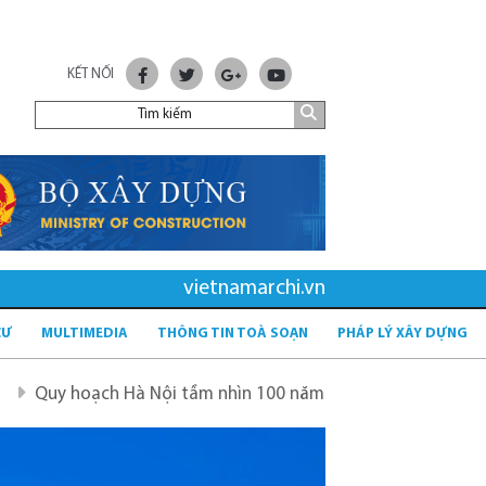
KẾT NỐI
vietnamarchi.vn
CƯ
MULTIMEDIA
THÔNG TIN TOÀ SOẠN
PHÁP LÝ XÂY DỰNG
 Hà Nội tầm nhìn 100 năm
Quy hoạch mới sau sáp nhập t