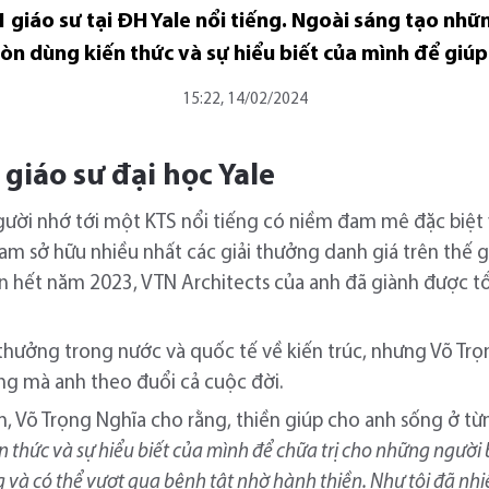
giáo sư tại ĐH Yale nổi tiếng. Ngoài sáng tạo những
 còn dùng kiến thức và sự hiểu biết của mình để giú
15:22, 14/02/2024
giáo sư đại học Yale
gười nhớ tới một KTS nổi tiếng có niềm đam mê đặc biệt 
am sở hữu nhiều nhất các giải thưởng danh giá trên thế gi
ến hết năm 2023, VTN Architects của anh đã giành được t
 thưởng trong nước và quốc tế về kiến trúc, nhưng Võ Tr
ọng mà anh theo đuổi cả cuộc đời.
, Võ Trọng Nghĩa cho rằng, thiền giúp cho anh sống ở từn
 thức và sự hiểu biết của mình để chữa trị cho những người b
và có thể vượt qua bệnh tật nhờ hành thiền. Như tôi đã nhiều