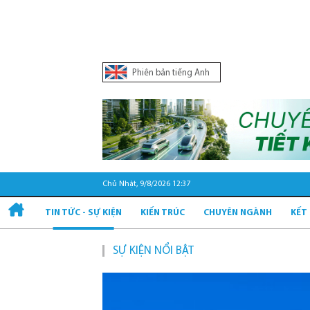
Phiên bản tiếng Anh
Chủ Nhật, 9/8/2026 12:37
TIN TỨC - SỰ KIỆN
KIẾN TRÚC
CHUYÊN NGÀNH
KẾT
SỰ KIỆN NỔI BẬT
Quy hoạch