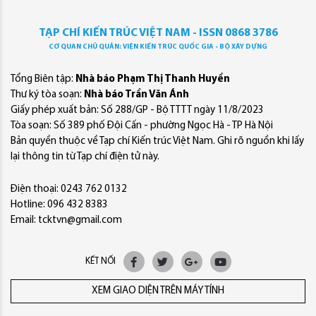
TẠP CHÍ KIẾN TRÚC VIỆT NAM - ISSN 0868 3786
CƠ QUAN CHỦ QUẢN: VIỆN KIẾN TRÚC QUỐC GIA - BỘ XÂY DỰNG
Tổng Biên tập:
Nhà báo Phạm Thị Thanh Huyền
Thư ký tòa soạn:
Nhà báo Trần Văn Ánh
Giấy phép xuất bản: Số 288/GP - Bộ TTTT ngày 11/8/2023
Tòa soạn: Số 389 phố Đội Cấn - phường Ngọc Hà - TP Hà Nội
Bản quyền thuộc về Tạp chí Kiến trúc Việt Nam. Ghi rõ nguồn khi lấy
lại thông tin từ Tạp chí điện tử này.
Điện thoại: 0243 762 0132
Hotline: 096 432 8383
Email: tcktvn@gmail.com
KẾT NỐI
XEM GIAO DIỆN TRÊN MÁY TÍNH