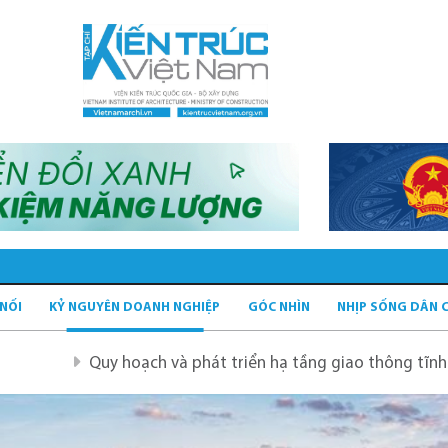
 NỐI
KỶ NGUYÊN DOANH NGHIỆP
GÓC NHÌN
NHỊP SỐNG DÂN 
hoạch và phát triển hạ tầng giao thông tĩnh xanh
Quy h