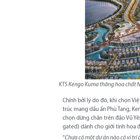
KTS Kengo Kuma thăng hoa chất Nhậ
Chính bởi lý do đó, khi chọn Vi
trúc mang dấu ấn Phù Tang, Ken
chọn dừng chân trên đảo Vũ Yê
gated) dành cho giới tinh hoa đ
“
C
hưa có một dự án nào có vị trí 