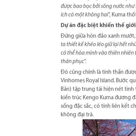
được bao bọc bởi sông nước như t
ích có một không hai
”, Kuma thố
Dự án đặc biệt khiến thế giớ
Đứng giữa hòn đảo xanh mướt, g
ta thiết kế khéo léo giữ lại hết
có thể hòa mình vào thiên nhiên 
thán phục
”.
Đó cũng chính là tinh thần đư
Vinhomes Royal Island. Bước qu
Bản) tập trung tái hiện nét tinh
kiến trúc Kengo Kuma đương đại
sống đặc sắc, có tính liên kết 
không đại trà.