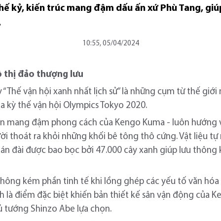
thế kỷ, kiến trúc mang đậm dấu ấn xứ Phù Tang, gi
.
10:55, 05/04/2024
 thị đảo thượng lưu
 “Thế vận hội xanh nhất lịch sử” là những cụm từ thế giớ
ủa kỳ thế vận hội Olympics Tokyo 2020.
ản mang đậm phong cách của Kengo Kuma - luôn hướng về
ời thoát ra khỏi những khối bê tông thô cứng. Vật liệu tự
khán đài được bao bọc bởi 47.000 cây xanh giúp lưu thông
 không kém phần tinh tế khi lồng ghép các yếu tố văn hóa
h là điểm đặc biệt khiến bản thiết kế sân vận động của Ke
ủ tướng Shinzo Abe lựa chọn.