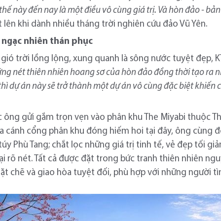
hế này đến nay là một điều vô cùng giá trị. Và hòn đảo - bản
t lên khi dành nhiều tháng trời nghiên cứu đảo Vũ Yên.
i ngạc nhiên thán phục
ió trời lồng lộng, xung quanh là sông nước tuyệt đẹp, K
 những nét thiên nhiên hoang sơ của hòn đảo đồng thời tạo ra
thì dự án này sẽ trở thành một dự án vô cùng đặc biệt khiến 
ợc ông gửi gắm trọn vẹn vào phân khu The Miyabi thuộc 
a cánh cổng phân khu đóng hiếm hoi tại đây, ông cùng đ
 túy Phù Tang; chắt lọc những giá trị tinh tế, vẻ đẹp tối
 rõ nét. Tất cả được đặt trong bức tranh thiên nhiên ng
chặt chẽ và giao hòa tuyệt đối, phù hợp với những người t