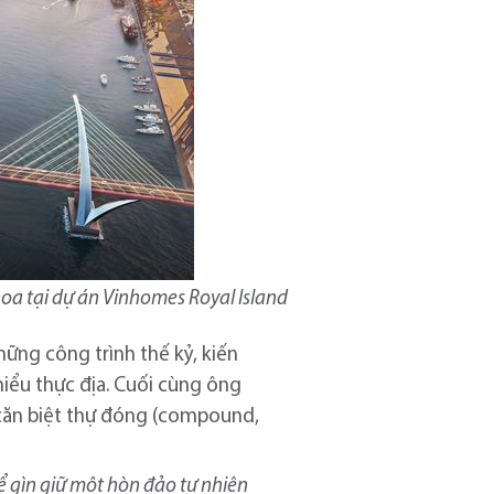
oa tại dự án Vinhomes Royal Island
hững công trình thế kỷ, kiến
hiểu thực địa. Cuối cùng ông
căn biệt thự đóng (compound,
hể gìn giữ một hòn đảo tự nhiên