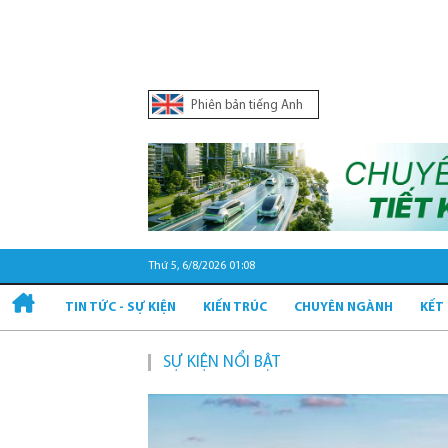
Phiên bản tiếng Anh
Thứ 5, 6/8/2026 01:08
TIN TỨC - SỰ KIỆN
KIẾN TRÚC
CHUYÊN NGÀNH
KẾT
SỰ KIỆN NỔI BẬT
Quy 