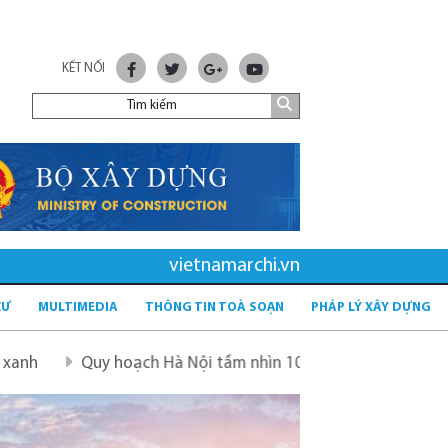
KẾT NỐI
vietnamarchi.vn
CƯ
MULTIMEDIA
THÔNG TIN TOÀ SOẠN
PHÁP LÝ XÂY DỰNG
oạch Hà Nội tầm nhìn 100 năm
Quy hoạch mới sau sáp n