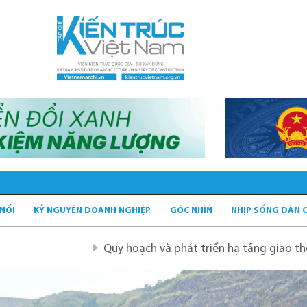
 NỐI
KỶ NGUYÊN DOANH NGHIỆP
GÓC NHÌN
NHỊP SỐNG DÂN 
Quy hoạch và phát triển hạ tầng giao thông tĩnh xanh