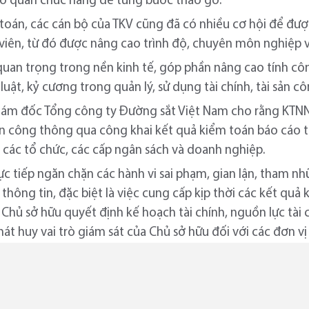
 cơ quan chức năng để từng bước tháo gỡ.
oán, các cán bộ của TKV cũng đã có nhiều cơ hội để được 
viên, từ đó được nâng cao trình độ, chuyên môn nghiệp v
 quan trọng trong nền kinh tế, góp phần nâng cao tính cô
luật, kỷ cương trong quản lý, sử dụng tài chính, tài sản cô
ám đốc Tổng công ty Đường sắt Việt Nam cho rằng KTNN 
 sản công thông qua công khai kết quả kiểm toán báo cáo tà
a các tổ chức, các cấp ngân sách và doanh nghiệp.
ực tiếp ngăn chặn các hành vi sai phạm, gian lận, tham n
thông tin, đặc biệt là việc cung cấp kịp thời các kết qu
Chủ sở hữu quyết định kế hoạch tài chính, nguồn lực tài c
t huy vai trò giám sát của Chủ sở hữu đối với các đơn vị t