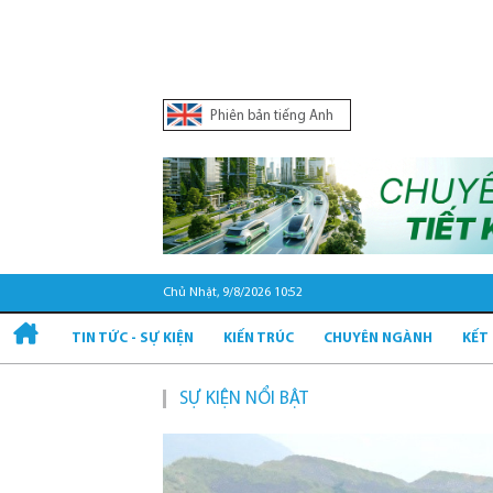
Phiên bản tiếng Anh
Chủ Nhật, 9/8/2026 10:52
TIN TỨC - SỰ KIỆN
KIẾN TRÚC
CHUYÊN NGÀNH
KẾT
SỰ KIỆN NỔI BẬT