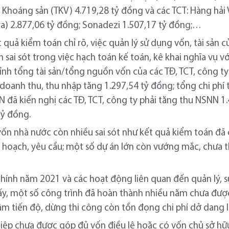
- Khoáng sản (TKV) 4.719,28 tỷ đồng và các TCT: Hàng hải
a) 2.877,06 tỷ đồng; Sonadezi 1.507,17 tỷ đồng;…
kết quả kiểm toán chỉ rõ, việc quản lý sử dụng vốn, tài sả
n sai sót trong việc hạch toán kế toán, kê khai nghĩa vụ 
ỉnh tổng tài sản/tổng nguồn vốn của các TĐ, TCT, công ty
 doanh thu, thu nhập tăng 1.297,54 tỷ đồng; tổng chi phí
N đã kiến nghị các TĐ, TCT, công ty phải tăng thu NSNN 1
tỷ đồng.
vốn nhà nước còn nhiều sai sót như kết quả kiểm toán đã c
 hoạch, yêu cầu; một số dự án lớn còn vướng mắc, chưa t
chính năm 2021 và các hoạt động liên quan đến quản lý, 
hấy, một số công trình đã hoàn thành nhiều năm chưa đượ
hậm tiến độ, dừng thi công còn tồn đọng chi phí dở dang l
iệp chưa được góp đủ vốn điều lệ hoặc có vốn chủ sở hữ