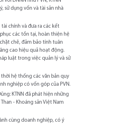
đối với DNNN như PVN, KTNN
ý, sử dụng vốn và tài sản nhà
tài chính và đưa ra các kết
phục các tồn tại, hoàn thiện hệ
 chặt chẽ, đảm bảo tính tuân
 nâng cao hiệu quả hoạt động.
áp luật trong việc quản lý và sử
p thời hệ thống các văn bản quy
oanh nghiệp có vốn góp của PVN.
Dũng: KTNN đã phát hiện những
p Than - Khoáng sản Việt Nam
hành cùng doanh nghiệp, có ý