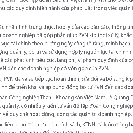
 Giám đốc Tập đoàn Dầu khí Việt Nam (PVN) cho biết: 
hủ các quy định hiện hành của pháp luật trong việc quản l
c nhận tính trung thực, hợp lý của các báo cáo, thông tin 
 doanh nghiệp đã góp phần giúp PVN kịp thời xử lý, khắc 
h vực tài chính theo hướng ngày càng rõ ràng, minh bạch,
ng quản lý, bố trí và sử dụng hợp lý nguồn lực tài chính
 các phát sinh tiêu cực, lãng phí, vi phạm quy định của ph
 PVN đến các doanh nghiệp có vốn góp của PVN.
 PVN đã và sẽ tiếp tục hoàn thiện, sửa đổi và bổ sung kị
 chính để triển khai và áp dụng đồng bộ từ PVN đến các d
oàn Công nghiệp Than - Khoáng sản Việt Nam Lê Quang 
c quản lý, có nhiều ý kiến tư vấn để Tập đoàn Công nghiệ
 về quy chế hoạt động, công tác quản trị doanh nghiệp.
c liên quan đến cơ chế, chính sách, KTNN đã luôn đồng 