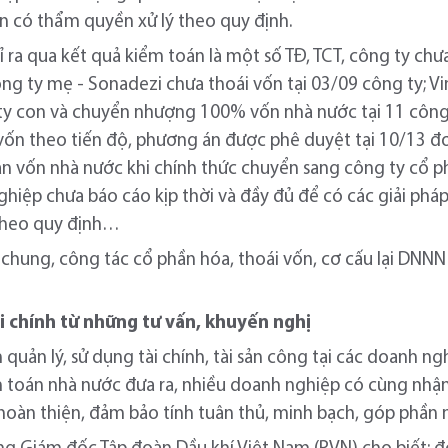
 có thẩm quyền xử lý theo quy định.
 ra qua kết quả kiểm toán là một số TĐ, TCT, công ty chư
ng ty mẹ - Sonadezi chưa thoái vốn tại 03/09 công ty; 
 ty con và chuyển nhượng 100% vốn nhà nước tại 11 công t
vốn theo tiến độ, phương án được phê duyệt tại 10/13 đ
n vốn nhà nước khi chính thức chuyển sang công ty cổ ph
hiệp chưa báo cáo kịp thời và đầy đủ để có các giải pháp
 theo quy định…
ìn chung, công tác cổ phần hóa, thoái vốn, cơ cấu lại D
i chính từ những tư vấn, khuyến nghị
 quản lý, sử dụng tài chính, tài sản công tại các doanh n
 toán nhà nước đưa ra, nhiều doanh nghiệp có cùng nhận
hoàn thiện, đảm bảo tính tuân thủ, minh bạch, góp phần