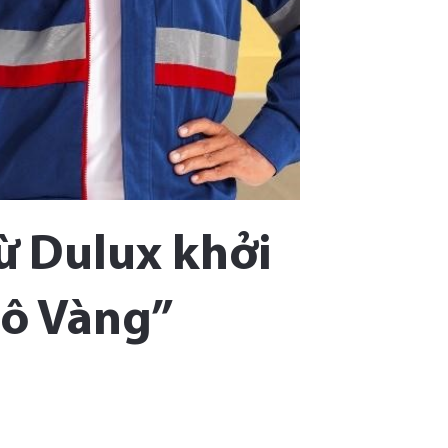
từ Dulux khởi
lô Vàng”