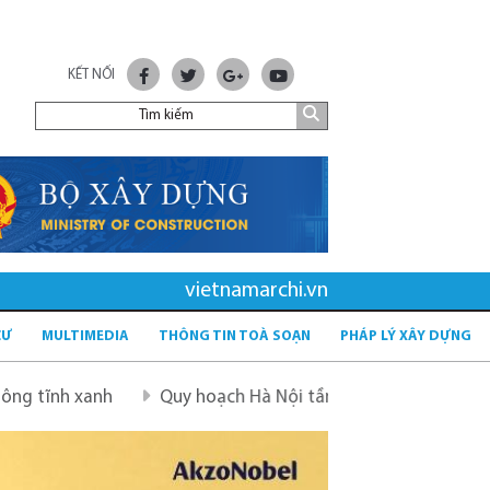
KẾT NỐI
vietnamarchi.vn
CƯ
MULTIMEDIA
THÔNG TIN TOÀ SOẠN
PHÁP LÝ XÂY DỰNG
Quy hoạch Hà Nội tầm nhìn 100 năm
Quy hoạch mới sa