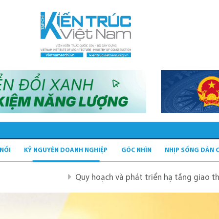
 NỐI
KỶ NGUYÊN DOANH NGHIỆP
GÓC NHÌN
NHỊP SỐNG DÂN 
Quy hoạch và phát triển hạ tầng giao thông tĩnh xanh