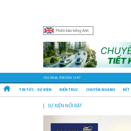
Phiên bản tiếng Anh
Chủ Nhật, 9/8/2026 12:47
TIN TỨC - SỰ KIỆN
KIẾN TRÚC
CHUYÊN NGÀNH
KẾT
SỰ KIỆN NỔI BẬT