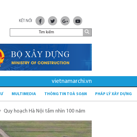
KẾT NỐI
vietnamarchi.vn
CƯ
MULTIMEDIA
THÔNG TIN TOÀ SOẠN
PHÁP LÝ XÂY DỰNG
ầm nhìn 100 năm
Quy hoạch mới sau sáp nhập tỉnh - tầm