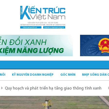
 NỐI
KỶ NGUYÊN DOANH NGHIỆP
GÓC NHÌN
NHỊP SỐNG DÂN 
triển hạ tầng giao thông tĩnh xanh
Quy hoạch Hà Nội t