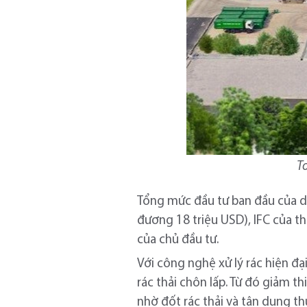
T
Tổng mức đầu tư ban đầu của dự
đương 18 triệu USD), IFC của th
của chủ đầu tư.
Với công nghệ xử lý rác hiện đạ
rác thải chôn lấp. Từ đó giảm 
nhờ đốt rác thải và tận dụng th