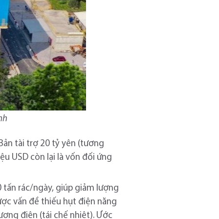
nh
ản tài trợ 20 tỷ yên (tương
iệu USD còn lại là vốn đối ứng
00 tấn rác/ngày, giúp giảm lượng
ược vấn đề thiếu hụt điện năng
ượng điện (tái chế nhiệt). Ước