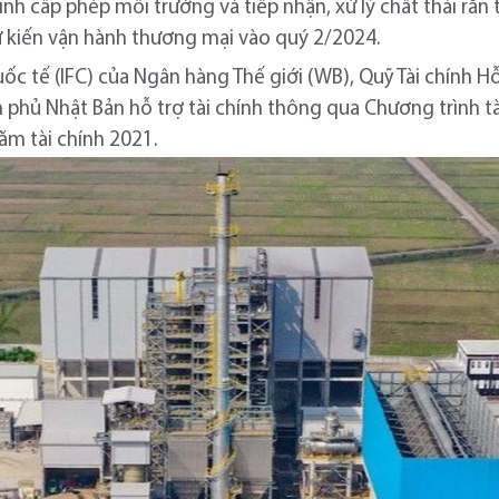
h cấp phép môi trường và tiếp nhận, xử lý chất thải rắn
 kiến vận hành thương mại vào quý 2/2024.
ốc tế (IFC) của Ngân hàng Thế giới (WB), Quỹ Tài chính H
h phủ Nhật Bản hỗ trợ tài chính thông qua Chương trình t
ăm tài chính 2021.