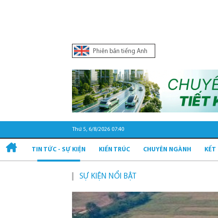
Phiên bản tiếng Anh
Thứ 5, 6/8/2026 07:40
TIN TỨC - SỰ KIỆN
KIẾN TRÚC
CHUYÊN NGÀNH
KẾT
SỰ KIỆN NỔI BẬT
Quy hoạch và phát 