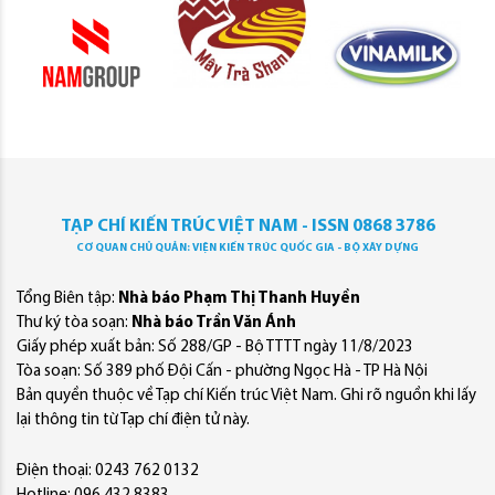
TẠP CHÍ KIẾN TRÚC VIỆT NAM - ISSN 0868 3786
CƠ QUAN CHỦ QUẢN: VIỆN KIẾN TRÚC QUỐC GIA - BỘ XÂY DỰNG
Tổng Biên tập:
Nhà báo Phạm Thị Thanh Huyền
Thư ký tòa soạn:
Nhà báo Trần Văn Ánh
Giấy phép xuất bản: Số 288/GP - Bộ TTTT ngày 11/8/2023
Tòa soạn: Số 389 phố Đội Cấn - phường Ngọc Hà - TP Hà Nội
Bản quyền thuộc về Tạp chí Kiến trúc Việt Nam. Ghi rõ nguồn khi lấy
lại thông tin từ Tạp chí điện tử này.
Điện thoại: 0243 762 0132