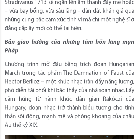
Stradivarius 1713 sẽ ngân lên âm thanh đầy mê hoặc
– vừa bay bổng, vừa sâu lắng – dẫn dắt khán giả qua
những cung bậc cảm xúc tinh vi mà chỉ một nghệ sĩ ở
đẳng cấp ấy mới có thể tái hiện.
Bản giao hưởng của những tâm hồn lãng mạn
Pháp
Chương trình mở đầu bằng trích đoạn Hungarian
March trong tác phẩm The Damnation of Faust của
Hector Berlioz – một khúc nhạc tràn đầy năng lượng,
phô diễn tài phối khí bậc thầy của nhà soạn nhạc. Lấy
cảm hứng từ hành khúc dân gian Rákóczi của
Hungary, đoạn nhạc trở thành biểu tượng cho tinh
thần sôi động, mạnh mẽ và phóng khoáng của châu
Âu thế kỷ XIX.