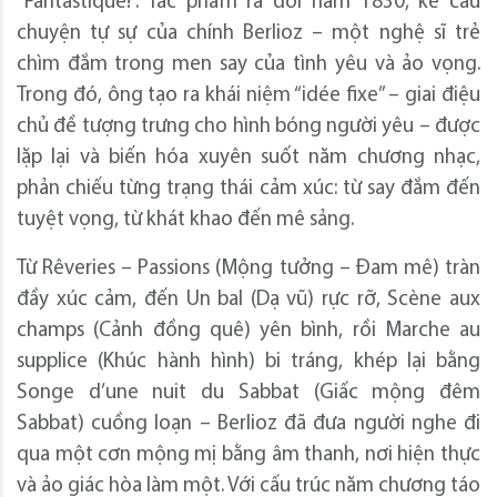
“Fantastique!”. Tác phẩm ra đời năm 1830, kể câu
chuyện tự sự của chính Berlioz – một nghệ sĩ trẻ
chìm đắm trong men say của tình yêu và ảo vọng.
Trong đó, ông tạo ra khái niệm “idée fixe” – giai điệu
chủ đề tượng trưng cho hình bóng người yêu – được
lặp lại và biến hóa xuyên suốt năm chương nhạc,
phản chiếu từng trạng thái cảm xúc: từ say đắm đến
tuyệt vọng, từ khát khao đến mê sảng.
Từ Rêveries – Passions (Mộng tưởng – Đam mê) tràn
đầy xúc cảm, đến Un bal (Dạ vũ) rực rỡ, Scène aux
champs (Cảnh đồng quê) yên bình, rồi Marche au
supplice (Khúc hành hình) bi tráng, khép lại bằng
Songe d’une nuit du Sabbat (Giấc mộng đêm
Sabbat) cuồng loạn – Berlioz đã đưa người nghe đi
qua một cơn mộng mị bằng âm thanh, nơi hiện thực
và ảo giác hòa làm một. Với cấu trúc năm chương táo