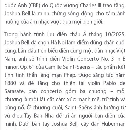
quốc Anh (CBE) do Quốc vương Charles III trao tặng,
Joshua Bell là minh chứng sống động cho tầm ảnh
hưởng của âm nhạc vượt qua mọi biên giới.
Trong hành trình lưu diễn châu Á tháng 10/2025,
Joshua Bell đã chọn Hà Nội làm điểm dừng chân cuối
cùng. Lần đầu tiên biểu diễn cùng một dàn nhạc Việt
Nam, anh sẽ trình diễn Violin Concerto No. 3 in B
minor, Op. 61 của Camille Saint-Saëns – tác phẩm kết
tinh tinh thần lãng mạn Pháp. Được sáng tác năm
1880 và đề tặng cho thiên tài violin Pablo de
Sarasate, bản concerto gồm ba chương – mỗi
chương là một lát cắt cảm xúc: mạnh mẽ, trữ tình và
bùng nổ. Ở chương cuối, Saint-Saëns ảnh hưởng từ
vũ điệu Tây Ban Nha để tri ân người bạn diễn của
mình. Dưới bàn tay Joshua Bell, cây đàn Huberman