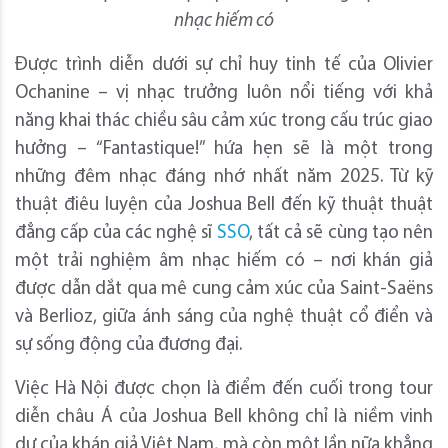
nhạc hiếm có
Được trình diễn dưới sự chỉ huy tinh tế của Olivier
Ochanine – vị nhạc trưởng luôn nổi tiếng với khả
năng khai thác chiều sâu cảm xúc trong cấu trúc giao
hưởng – “Fantastique!” hứa hẹn sẽ là một trong
những đêm nhạc đáng nhớ nhất năm 2025. Từ kỹ
thuật điêu luyện của Joshua Bell đến kỹ thuật thuật
đẳng cấp của các nghệ sĩ
SSO
, tất cả sẽ cùng tạo nên
một trải nghiệm âm nhạc hiếm có – nơi khán giả
được dẫn dắt qua mê cung cảm xúc của Saint-Saëns
và Berlioz, giữa ánh sáng của nghệ thuật cổ điển và
sự sống động của đương đại.
Việc Hà Nội được chọn là điểm đến cuối trong tour
diễn châu Á của Joshua Bell không chỉ là niềm vinh
dự của khán giả Việt Nam, mà còn một lần nữa khẳng