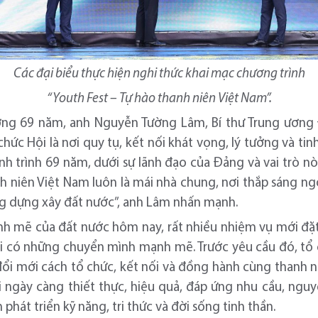
Các đại biểu thực hiện nghi thức khai mạc chương trình
“Youth Fest – Tự hào thanh niên Việt Nam”.
ờng 69 năm, anh Nguyễn Tường Lâm, Bí thư Trung ương 
hức Hội là nơi quy tụ, kết nối khát vọng, lý tưởng và tin
nh trình 69 năm, dưới sự lãnh đạo của Đảng và vai trò n
nh niên Việt Nam luôn là mái nhà chung, nơi thắp sáng ng
g dựng xây đất nước”, anh Lâm nhấn mạnh.
h mẽ của đất nước hôm nay, rất nhiều nhiệm vụ mới đặt 
i có những chuyển mình mạnh mẽ. Trước yêu cầu đó, tổ
ổi mới cách tổ chức, kết nối và đồng hành cùng thanh n
 ngày càng thiết thực, hiệu quả, đáp ứng nhu cầu, nguy
 phát triển kỹ năng, tri thức và đời sống tinh thần.