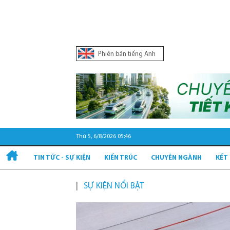
Phiên bản tiếng Anh
Thứ 5, 6/8/2026 05:46
TIN TỨC - SỰ KIỆN
KIẾN TRÚC
CHUYÊN NGÀNH
KẾT
SỰ KIỆN NỔI BẬT
Quy