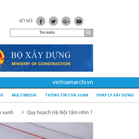
KẾT NỐI
vietnamarchi.vn
CƯ
MULTIMEDIA
THÔNG TIN TOÀ SOẠN
PHÁP LÝ XÂY DỰNG
hoạch Hà Nội tầm nhìn 100 năm
Quy hoạch mới sau sáp 