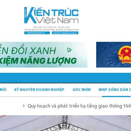
 NỐI
KỶ NGUYÊN DOANH NGHIỆP
GÓC NHÌN
NHỊP SỐNG DÂN 
 hoạch và phát triển hạ tầng giao thông tĩnh xanh
Quy 