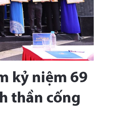
am kỷ niệm 69
nh thần cống