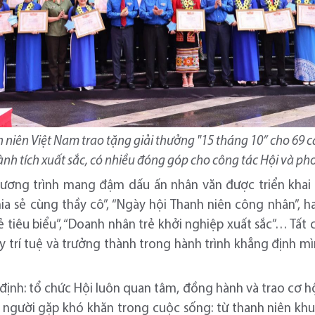
niên Việt Nam trao tặng giải thưởng "15 tháng 10” cho 69 cá
nh tích xuất sắc, có nhiều đóng góp cho công tác Hội và ph
chương trình mang đậm dấu ấn nhân văn được triển khai
Chia sẻ cùng thầy cô”, “Ngày hội Thanh niên công nhân”, 
trẻ tiêu biểu”, “Doanh nhân trẻ khởi nghiệp xuất sắc”… Tấ
huy trí tuệ và trưởng thành trong hành trình khẳng định m
nh: tổ chức Hội luôn quan tâm, đồng hành và trao cơ h
 người gặp khó khăn trong cuộc sống: từ thanh niên khu