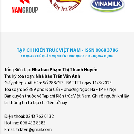
TẠP CHÍ KIẾN TRÚC VIỆT NAM - ISSN 0868 3786
CƠ QUAN CHỦ QUẢN: VIỆN KIẾN TRÚC QUỐC GIA - BỘ XÂY DỰNG
Tổng Biên tập:
Nhà báo Phạm Thị Thanh Huyền
Thư ký tòa soạn:
Nhà báo Trần Văn Ánh
Giấy phép xuất bản: Số 288/GP - Bộ TTTT ngày 11/8/2023
Tòa soạn: Số 389 phố Đội Cấn - phường Ngọc Hà - TP Hà Nội
Bản quyền thuộc về Tạp chí Kiến trúc Việt Nam. Ghi rõ nguồn khi lấy
lại thông tin từ Tạp chí điện tử này.
Điện thoại: 0243 762 0132
Hotline: 096 432 8383
Email: tcktvn@gmail.com