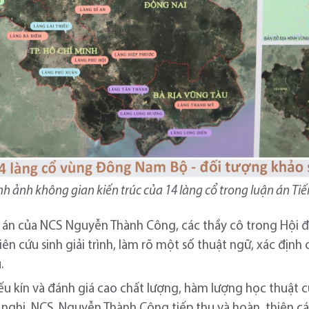
nh ảnh không gian kiến trúc của 14 làng cổ trong luận án Tiến
ận án của NCS Nguyễn Thành Công, các thầy cô trong Hội 
n cứu sinh giải trình, làm rõ một số thuật ngữ, xác định c
.
ếu kín và đánh giá cao chất lượng, hàm lượng học thuật c
 nghị, NCS. Nguyễn Thành Công tiếp thu và hoàn thiện cá