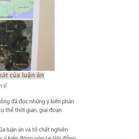
 sĩ
đồng đã đọc những ý kiến phản
ụ thể thời gian, giai đoạn
ủa luận án và tố chất nghiên
c ý kiến đóng góp tại Hội đồng.