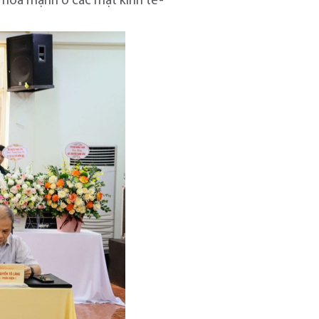
ị hóa mạnh ở các mặt kinh tế-