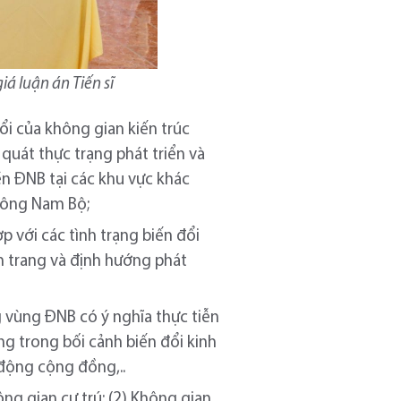
á luận án Tiến sĩ
ổi của không gian kiến trúc
 quát thực trạng phát triển và
ền ĐNB tại các khu vực khác
 Đông Nam Bộ;
 với các tình trạng biến đổi
nh trang và định hướng phát
ng vùng ĐNB có ý nghĩa thực tiễn
ng trong bối cảnh biến đổi kinh
t động cộng đồng,..
ng gian cư trú; (2) Không gian