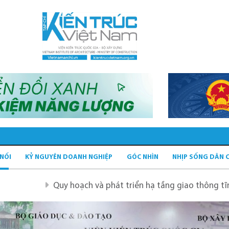
 NỐI
KỶ NGUYÊN DOANH NGHIỆP
GÓC NHÌN
NHỊP SỐNG DÂN 
uy hoạch và phát triển hạ tầng giao thông tĩnh xanh
Qu