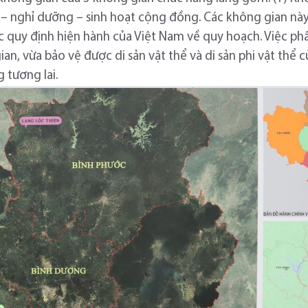
hái – nghỉ dưỡng – sinh hoạt cộng đồng. Các không gian 
 quy định hiện hành của Việt Nam về quy hoạch. Việc phâ
an, vừa bảo vệ được di sản vật thể và di sản phi vật thể c
g tương lai.