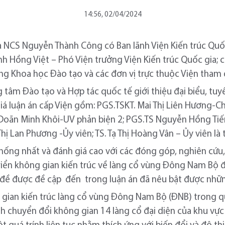
14:56, 02/04/2024
ủa NCS Nguyễn Thành Công có Ban lãnh Viện Kiến trúc Quố
ịnh Hồng Việt – Phó Viện trưởng Viện Kiến trúc Quốc gia; 
ồng Khoa học Đào tạo và các đơn vị trực thuộc Viện tham 
ng tâm Đào tạo và Hợp tác quốc tế giới thiệu đại biểu, tu
iá luận án cấp Viện gồm: PGS.TSKT. Mai Thị Liên Hương-C
Doãn Minh Khôi-UV phản biện 2; PGS.TS Nguyễn Hồng Tiến 
ị Lan Phương -Ủy viên; TS. Tạ Thị Hoàng Vân – Ủy viên là 
thống nhất và đánh giá cao với các đóng góp, nghiên cứu, 
riển không gian kiến trúc về làng cổ vùng Đông Nam Bộ đ
 đề được đề cập đến trong luận án đã nêu bật được nhữ
gian kiến trúc làng cổ vùng Đông Nam Bộ (ĐNB) trong quá
rình chuyển đổi không gian 14 làng cổ đại diện của khu 