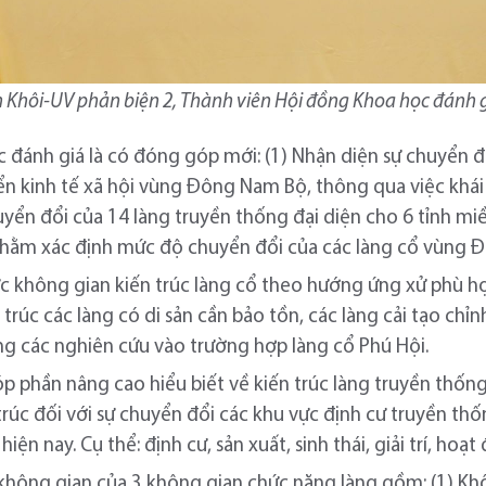
Khôi-UV phản biện 2, Thành viên Hội đồng Khoa học đánh gi
 đánh giá là có đóng góp mới: (1) Nhận diện sự chuyển đ
iển kinh tế xã hội vùng Đông Nam Bộ, thông qua việc khái
uyển đổi của 14 làng truyền thống đại diện cho 6 tỉnh mi
í nhằm xác định mức độ chuyển đổi của các làng cổ vùng
ức không gian kiến trúc làng cổ theo hướng ứng xử phù hợp
trúc các làng có di sản cần bảo tồn, các làng cải tạo chỉ
ụng các nghiên cứu vào trường hợp làng cổ Phú Hội.
góp phần nâng cao hiểu biết về kiến trúc làng truyền thố
rúc đối với sự chuyển đổi các khu vực định cư truyền thố
hiện nay. Cụ thể: định cư, sản xuất, sinh thái, giải trí, hoạ
p không gian của 3 không gian chức năng làng gồm: (1) Khô