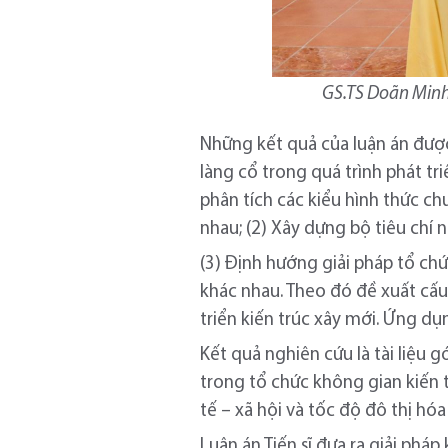
GS.TS Doãn Minh 
Những kết quả của luận án được
làng cổ trong quá trình phát tr
phân tích các kiểu hình thức ch
nhau; (2) Xây dựng bộ tiêu ch
(3) Định hướng giải pháp tổ ch
khác nhau. Theo đó đề xuất cấu 
triển kiến trúc xây mới. Ứng d
Kết quả nghiên cứu là tài liệu 
trong tổ chức không gian kiến t
tế – xã hội và tốc độ đô thị hóa 
Luận án Tiến sĩ đưa ra giải phá