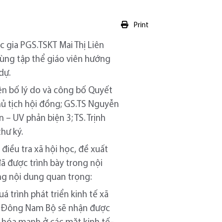
Print
c gia PGS.TSKT Mai Thị Liên
cùng tập thể giáo viên hướng
dự.
yên bố lý do và công bố Quyết
hủ tịch hội đồng; GS.TS Nguyễn
– UV phản biện 3; TS. Trịnh
thư ký.
điều tra xã hội học, đề xuất
ã được trình bày trong nội
ng nội dung quan trọng:
 trình phát triển kinh tế xã
vực Đông Nam Bộ sẽ nhận được