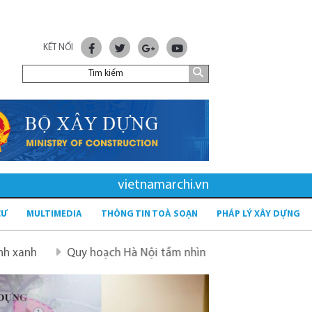
KẾT NỐI
vietnamarchi.vn
CƯ
MULTIMEDIA
THÔNG TIN TOÀ SOẠN
PHÁP LÝ XÂY DỰNG
y hoạch Hà Nội tầm nhìn 100 năm
Quy hoạch mới sau sá