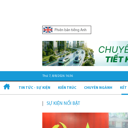
Phiên bản tiếng Anh
Thứ 7, 8/8/2026 16:36
TIN TỨC - SỰ KIỆN
KIẾN TRÚC
CHUYÊN NGÀNH
KẾT
SỰ KIỆN NỔI BẬT
Q