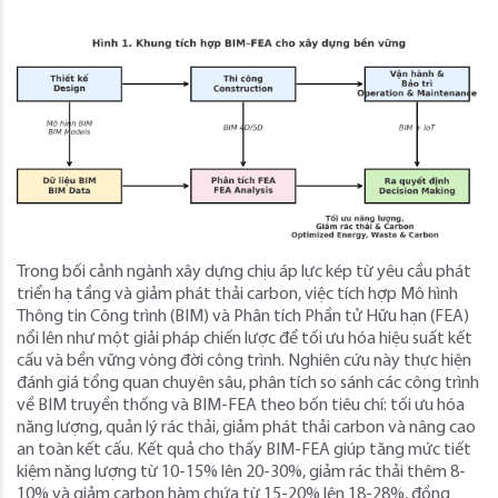
Trong bối cảnh ngành xây dựng chịu áp lực kép từ yêu cầu phát
triển hạ tầng và giảm phát thải carbon, việc tích hợp Mô hình
Thông tin Công trình (BIM) và Phân tích Phần tử Hữu hạn (FEA)
nổi lên như một giải pháp chiến lược để tối ưu hóa hiệu suất kết
cấu và bền vững vòng đời công trình. Nghiên cứu này thực hiện
đánh giá tổng quan chuyên sâu, phân tích so sánh các công trình
về BIM truyền thống và BIM-FEA theo bốn tiêu chí: tối ưu hóa
năng lượng, quản lý rác thải, giảm phát thải carbon và nâng cao
an toàn kết cấu. Kết quả cho thấy BIM-FEA giúp tăng mức tiết
kiệm năng lượng từ 10-15% lên 20-30%, giảm rác thải thêm 8-
10% và giảm carbon hàm chứa từ 15-20% lên 18-28%, đồng