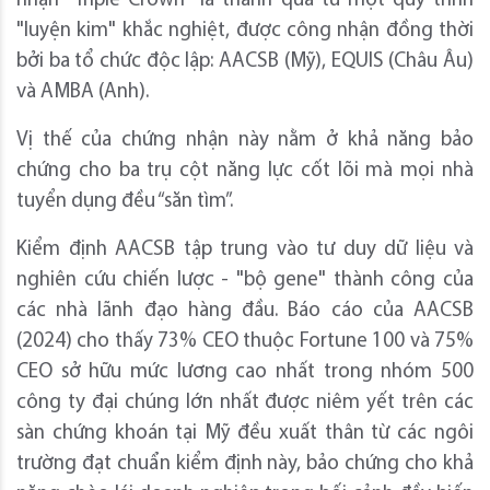
nhận "Triple Crown" là thành quả từ một quy trình
"luyện kim" khắc nghiệt, được công nhận đồng thời
bởi ba tổ chức độc lập: AACSB (Mỹ), EQUIS (Châu Âu)
và AMBA (Anh).
Vị thế của chứng nhận này nằm ở khả năng bảo
chứng cho ba trụ cột năng lực cốt lõi mà mọi nhà
tuyển dụng đều “săn tìm”.
Kiểm định AACSB tập trung vào tư duy dữ liệu và
nghiên cứu chiến lược - "bộ gene" thành công của
các nhà lãnh đạo hàng đầu. Báo cáo của AACSB
(2024) cho thấy 73% CEO thuộc Fortune 100 và 75%
CEO sở hữu mức lương cao nhất trong nhóm
500
công ty đại chúng lớn nhất được niêm yết trên các
sàn chứng khoán tại Mỹ đều xuất thân từ các ngôi
trường đạt chuẩn kiểm định này, bảo chứng cho khả