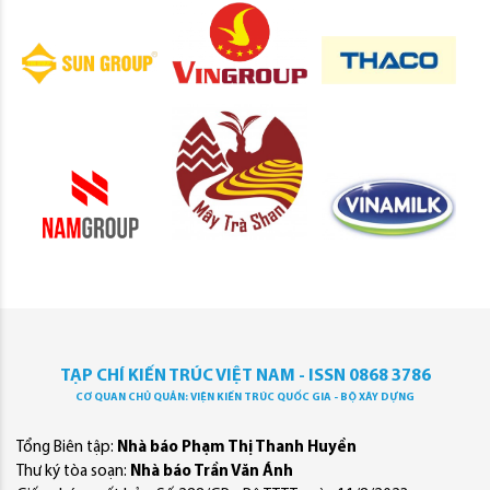
TẠP CHÍ KIẾN TRÚC VIỆT NAM - ISSN 0868 3786
CƠ QUAN CHỦ QUẢN: VIỆN KIẾN TRÚC QUỐC GIA - BỘ XÂY DỰNG
Tổng Biên tập:
Nhà báo Phạm Thị Thanh Huyền
Thư ký tòa soạn:
Nhà báo Trần Văn Ánh