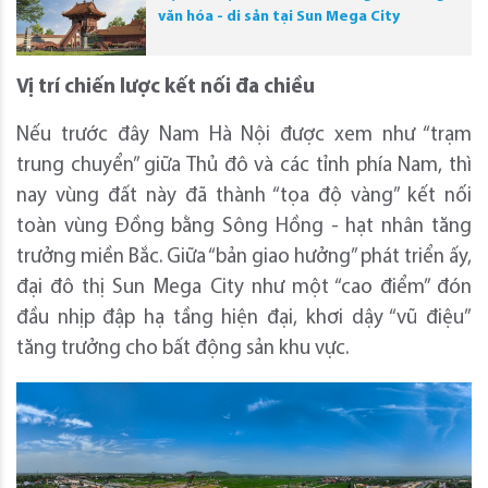
văn hóa - di sản tại Sun Mega City
Vị trí chiến lược kết nối đa chiều
Nếu trước đây Nam Hà Nội được xem như “trạm
trung chuyển” giữa Thủ đô và các tỉnh phía Nam, thì
nay vùng đất này đã thành “tọa độ vàng” kết nối
toàn vùng Đồng bằng Sông Hồng - hạt nhân tăng
trưởng miền Bắc. Giữa “bản giao hưởng” phát triển ấy,
đại đô thị Sun Mega City như một “cao điểm” đón
đầu nhịp đập hạ tầng hiện đại, khơi dậy “vũ điệu”
tăng trưởng cho bất động sản khu vực.