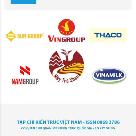
TẠP CHÍ KIẾN TRÚC VIỆT NAM - ISSN 0868 3786
CƠ QUAN CHỦ QUẢN: VIỆN KIẾN TRÚC QUỐC GIA - BỘ XÂY DỰNG