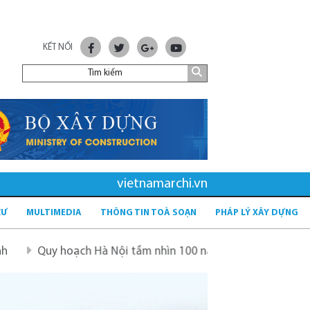
KẾT NỐI
vietnamarchi.vn
CƯ
MULTIMEDIA
THÔNG TIN TOÀ SOẠN
PHÁP LÝ XÂY DỰNG
 Hà Nội tầm nhìn 100 năm
Quy hoạch mới sau sáp nhập t