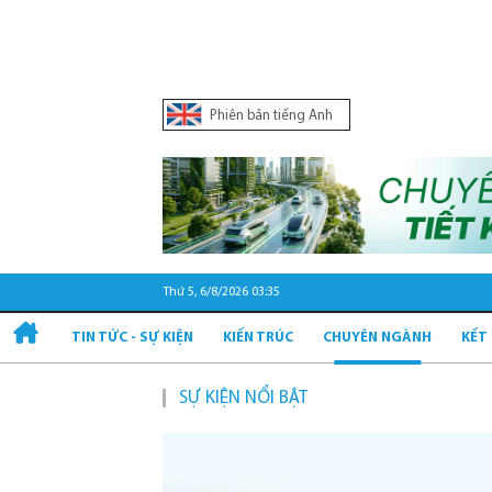
Phiên bản tiếng Anh
Thứ 5, 6/8/2026 03:35
TIN TỨC - SỰ KIỆN
KIẾN TRÚC
CHUYÊN NGÀNH
KẾT
SỰ KIỆN NỔI BẬT
Quy hoạch