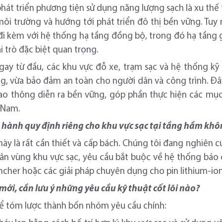
hát triển phương tiện sử dụng năng lượng sạch là xu thế 
 môi trường và hướng tới phát triển đô thị bền vững. Tuy 
i đi kèm với hệ thống hạ tầng đồng bộ, trong đó hạ tầng g
 trò đặc biệt quan trọng.
ay từ đầu, các khu vực đỗ xe, trạm sạc và hệ thống kỹ 
, vừa bảo đảm an toàn cho người dân và công trình. Đây
iao thông diễn ra bền vững, góp phần thực hiện các mục
t Nam.
n hành quy định riêng cho khu vực sạc tại tầng hầm kh
này là rất cần thiết và cấp bách. Chúng tôi đang nghiên c
hân vùng khu vực sạc, yêu cầu bắt buộc về hệ thống báo
ncher hoặc các giải pháp chuyên dụng cho pin lithium-ion
 mới, cần lưu ý những yêu cầu kỹ thuật cốt lõi nào?
ể tóm lược thành bốn nhóm yêu cầu chính: