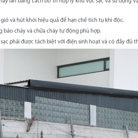
áy lan bằng cách bố trí hợp lý khu vực sạc và sử dụng 
gió và hút khói hiệu quả để hạn chế tích tụ khí độc.
ng báo cháy và chữa cháy tự động phù hợp.
sạc phải được tách biệt với điện sinh hoạt và có đầy đủ th