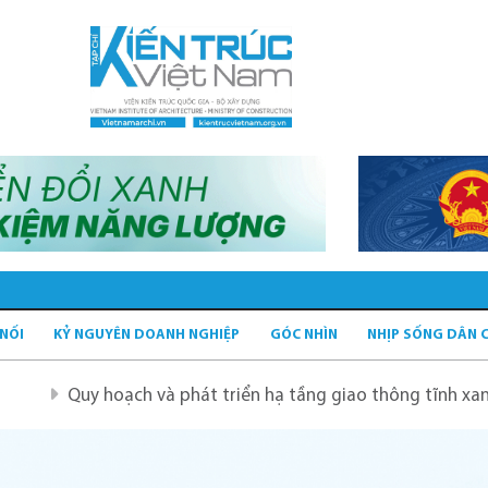
 NỐI
KỶ NGUYÊN DOANH NGHIỆP
GÓC NHÌN
NHỊP SỐNG DÂN 
 và phát triển hạ tầng giao thông tĩnh xanh
Quy hoạch