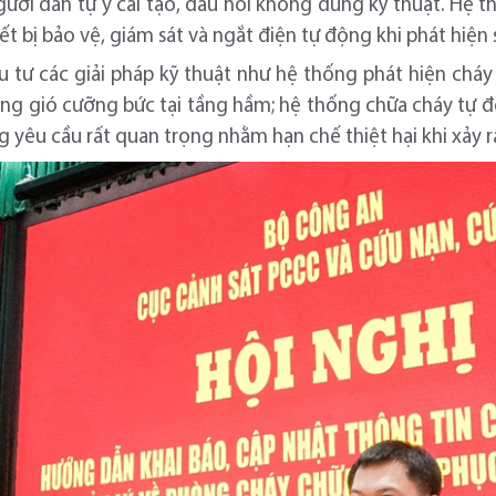
người dân tự ý cải tạo, đấu nối không đúng kỹ thuật. Hệ t
ết bị bảo vệ, giám sát và ngắt điện tự động khi phát hiện 
u tư các giải pháp kỹ thuật như hệ thống phát hiện chá
hông gió cưỡng bức tại tầng hầm; hệ thống chữa cháy tự
g yêu cầu rất quan trọng nhằm hạn chế thiệt hại khi xảy r