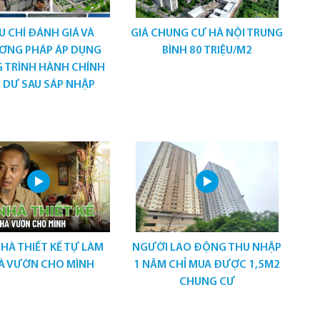
U CHÍ ĐÁNH GIÁ VÀ
GIÁ CHUNG CƯ HÀ NỘI TRUNG
ƠNG PHÁP ÁP DỤNG
BÌNH 80 TRIỆU/M2
 TRÌNH HÀNH CHÍNH
 DƯ SAU SÁP NHẬP
NHÀ THIẾT KẾ TỰ LÀM
NGƯỜI LAO ĐỘNG THU NHẬP
À VƯỜN CHO MÌNH
1 NĂM CHỈ MUA ĐƯỢC 1,5M2
CHUNG CƯ