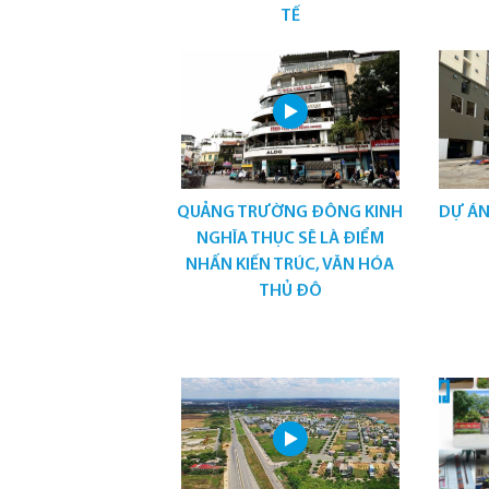
TẾ
QUẢNG TRƯỜNG ĐÔNG KINH
DỰ ÁN
NGHĨA THỤC SẼ LÀ ĐIỂM
NHẤN KIẾN TRÚC, VĂN HÓA
THỦ ĐÔ