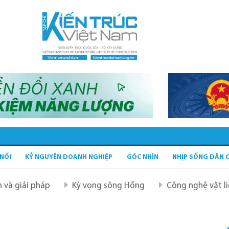
 NỐI
KỶ NGUYÊN DOANH NGHIỆP
GÓC NHÌN
NHỊP SỐNG DÂN 
 pháp
Kỳ vọng sông Hồng
Công nghệ vật liệu xanh 