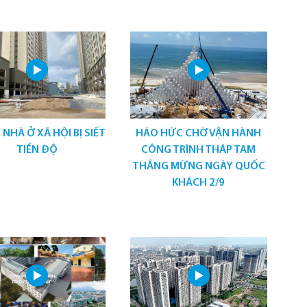
 NHÀ Ở XÃ HỘI BỊ SIẾT
HÁO HỨC CHỜ VẬN HÀNH
TIẾN ĐỘ
CÔNG TRÌNH THÁP TAM
THẮNG MỪNG NGÀY QUỐC
KHÁCH 2/9