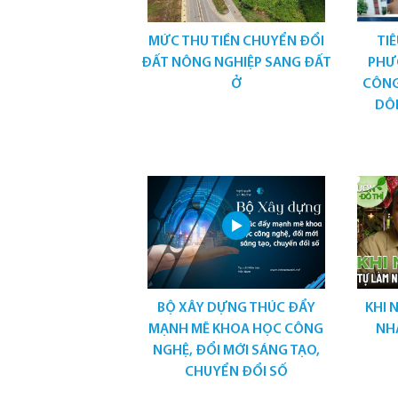
MỨC THU TIỀN CHUYỂN ĐỔI
TIÊ
ĐẤT NÔNG NGHIỆP SANG ĐẤT
PHƯ
Ở
CÔNG
DÔI
BỘ XÂY DỰNG THÚC ĐẨY
KHI 
MẠNH MẼ KHOA HỌC CÔNG
NH
NGHỆ, ĐỔI MỚI SÁNG TẠO,
CHUYỂN ĐỔI SỐ