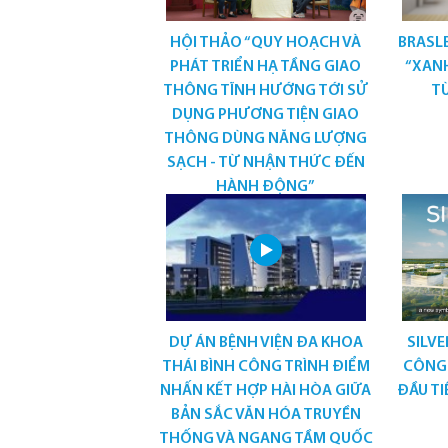
HỘI THẢO “QUY HOẠCH VÀ
BRASL
PHÁT TRIỂN HẠ TẦNG GIAO
“XANH
THÔNG TĨNH HƯỚNG TỚI SỬ
TỪ
DỤNG PHƯƠNG TIỆN GIAO
THÔNG DÙNG NĂNG LƯỢNG
SẠCH - TỪ NHẬN THỨC ĐẾN
HÀNH ĐỘNG”
DỰ ÁN BỆNH VIỆN ĐA KHOA
SILVE
THÁI BÌNH CÔNG TRÌNH ĐIỂM
CÔNG
NHẤN KẾT HỢP HÀI HÒA GIỮA
ĐẦU TI
BẢN SẮC VĂN HÓA TRUYỀN
THỐNG VÀ NGANG TẦM QUỐC