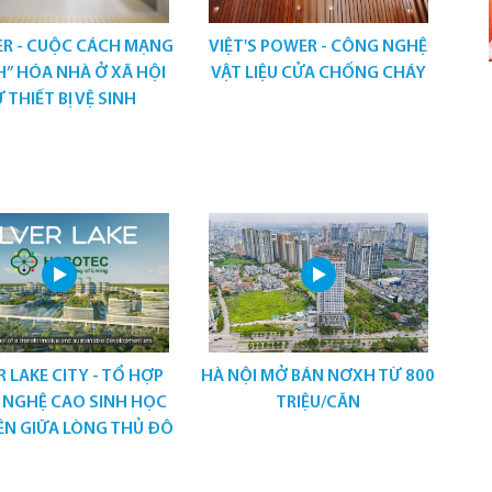
ER - CUỘC CÁCH MẠNG
VIỆT'S POWER - CÔNG NGHỆ
” HÓA NHÀ Ở XÃ HỘI
VẬT LIỆU CỬA CHỐNG CHÁY
 THIẾT BỊ VỆ SINH
R LAKE CITY - TỔ HỢP
HÀ NỘI MỞ BÁN NƠXH TỪ 800
 NGHỆ CAO SINH HỌC
TRIỆU/CĂN
ÊN GIỮA LÒNG THỦ ĐÔ