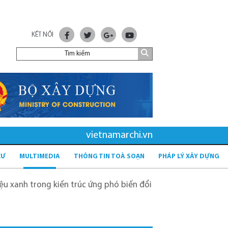
KẾT NỐI
vietnamarchi.vn
CƯ
MULTIMEDIA
THÔNG TIN TOÀ SOẠN
PHÁP LÝ XÂY DỰNG
trong kiến trúc ứng phó biến đổi khí hậu