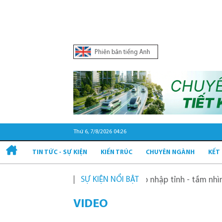
Phiên bản tiếng Anh
Thứ 6, 7/8/2026 04:26
TIN TỨC - SỰ KIỆN
KIẾN TRÚC
CHUYÊN NGÀNH
KẾT
SỰ KIỆN NỔI BẬT
năm
Quy hoạch mới sau sáp nhập tỉnh - tầm nhìn và giải
VIDEO