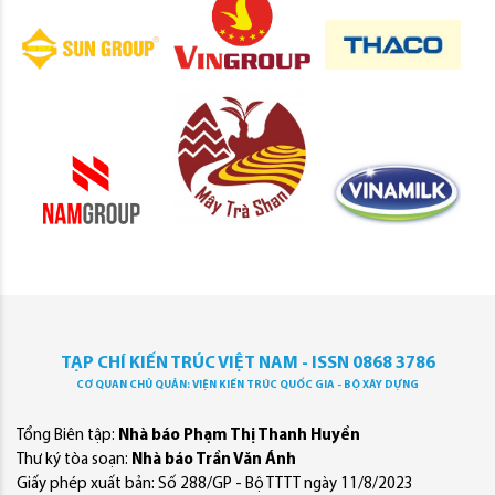
TẠP CHÍ KIẾN TRÚC VIỆT NAM - ISSN 0868 3786
CƠ QUAN CHỦ QUẢN: VIỆN KIẾN TRÚC QUỐC GIA - BỘ XÂY DỰNG
Tổng Biên tập:
Nhà báo Phạm Thị Thanh Huyền
Thư ký tòa soạn:
Nhà báo Trần Văn Ánh
Giấy phép xuất bản: Số 288/GP - Bộ TTTT ngày 11/8/2023