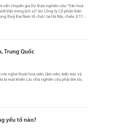
am vấn chuyên gia Dự thảo nghiên cứu: “Văn hoá
ời Việt trong lịch sử” do Công ty Cổ phần Viện
ong thuỷ Đại Nam tổ chức tại Hà Nội, chiều 2/11…
ên, Trung Quốc
 nôi nghệ thuật hoa viên, lâm viên, kiến trúc và
 bí mật khiến các nhà nghiên cứu phải tìm tòi,
ng yếu tố nào?