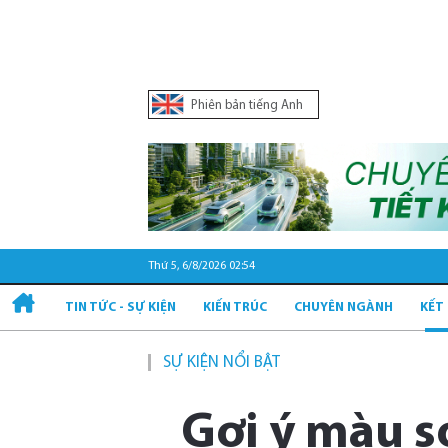
Phiên bản tiếng Anh
Thứ 5, 6/8/2026 02:54
TIN TỨC - SỰ KIỆN
KIẾN TRÚC
CHUYÊN NGÀNH
KẾT
SỰ KIỆN NỔI BẬT
Gợi ý màu 