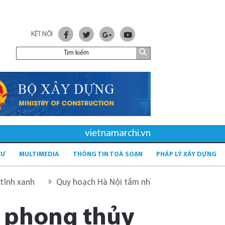
KẾT NỐI
vietnamarchi.vn
CƯ
MULTIMEDIA
THÔNG TIN TOÀ SOẠN
PHÁP LÝ XÂY DỰNG
h
Quy hoạch Hà Nội tầm nhìn 100 năm
Quy hoạch mớ
 phong thủy