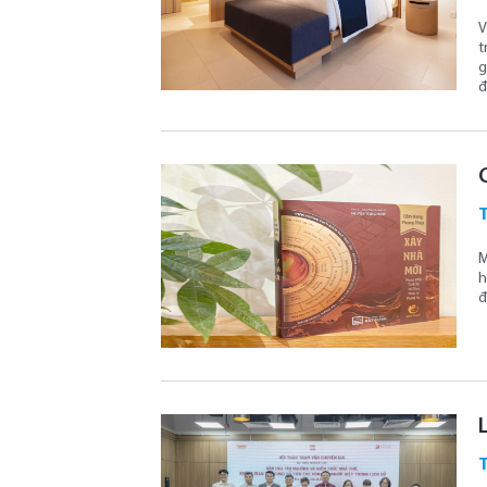
V
t
g
đ
M
h
đ