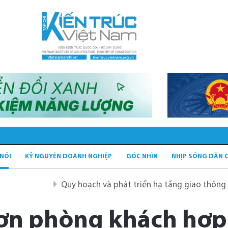
 NỐI
KỶ NGUYÊN DOANH NGHIỆP
GÓC NHÌN
NHỊP SỐNG DÂN 
Quy hoạch và phát triển hạ tầng giao thông tĩnh xan
sơn phòng khách hợp