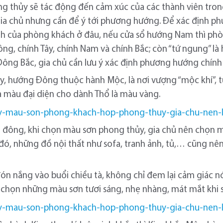
 thủy sẽ tác động đến cảm xúc của các thành viên trong
gia chủ nhưng cần để ý tới phương hướng. Để xác định p
h của phòng khách ở đâu, nếu cửa sổ hướng Nam thì ph
Đông, chính Tây, chính Nam và chính Bắc; còn “tứ ngung”
ông Bắc, gia chủ cần lưu ý xác định phương hướng chính
y, hướng Đông thuộc hành Mộc, là nơi vượng “mộc khí”, t
và màu đại diện cho dành Thổ là màu vàng.
đông, khi chọn màu sơn phong thủy, gia chủ nên chọn 
đó, những đồ nội thất như sofa, tranh ảnh, tủ,… cũng 
ón nắng vào buổi chiều tà, không chỉ đem lại cảm giác 
n chọn những màu sơn tươi sáng, nhẹ nhàng, mát mắt khi