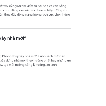
ắt vô số người tìm kiếm sự hài hòa và cân bằng
oa học đằng sau việc lựa chọn vị trí lý tưởng cho
còn thúc đẩy dòng năng lượng tích cực cho những
xây nhà mới”
ng Phong thủy xây nhà mới”. Cuốn sách được ấn
nh xây dựng nhà mới theo hướng phát huy những ưu
y, tạo môi trường sống lý tưởng, an lành.