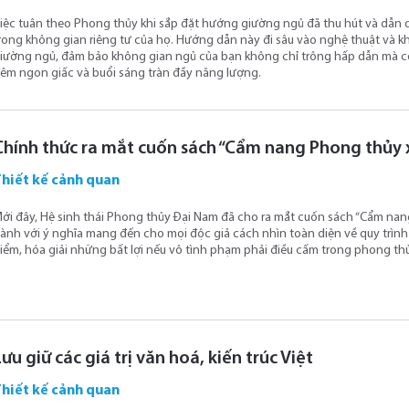
iệc tuân theo Phong thủy khi sắp đặt hướng giường ngủ đã thu hút và dẫn d
rong không gian riêng tư của họ. Hướng dẫn này đi sâu vào nghệ thuật và kh
iường ngủ, đảm bảo không gian ngủ của bạn không chỉ trông hấp dẫn mà 
êm ngon giấc và buổi sáng tràn đầy năng lượng.
Chính thức ra mắt cuốn sách “Cẩm nang Phong thủy 
Thiết kế cảnh quan
ới đây, Hệ sinh thái Phong thủy Đại Nam đã cho ra mắt cuốn sách “Cẩm na
ành với ý nghĩa mang đến cho mọi độc giả cách nhìn toàn diện về quy trì
iểm, hóa giải những bất lợi nếu vô tình phạm phải điều cấm trong phong thủ
Lưu giữ các giá trị văn hoá, kiến trúc Việt
Thiết kế cảnh quan