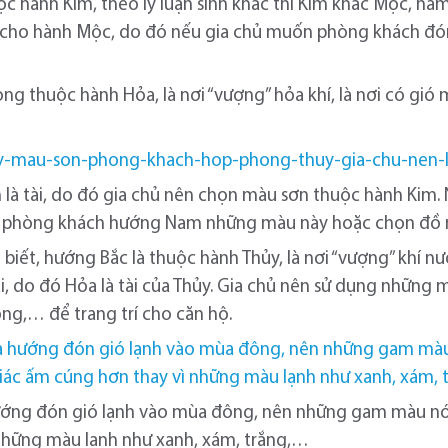
 hành Kim, theo lý luận sinh khắc thì Kim khắc Mộc, hàm 
g cho hành Mộc, do đó nếu gia chủ muốn phòng khách đón
g thuộc hành Hỏa, là nơi “vượng” hỏa khí, là nơi có gi
là tài, do đó gia chủ nên chọn màu sơn thuộc hành Kim.
ơn phòng khách hướng Nam những màu này hoặc chọn đồ nộ
iết, hướng Bắc là thuộc hành Thủy, là nơi “vượng” khí nướ
ài, do đó Hỏa là tài của Thủy. Gia chủ nên sử dụng những 
ng,… để trang trí cho căn hộ.
 hướng đón gió lạnh vào mùa đông, nên những gam màu n
những màu lạnh như xanh, xám, trắng,…