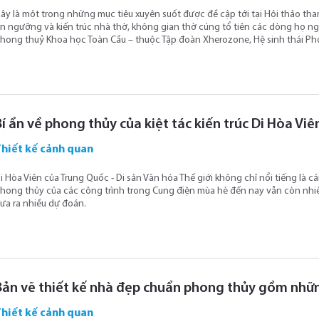
ây là một trong những mục tiêu xuyên suốt được đề cập tới tại Hội thảo th
ín ngưỡng và kiến trúc nhà thờ, không gian thờ cúng tổ tiên các dòng họ ngư
hong thuỷ Khoa học Toàn Cầu – thuộc Tập đoàn Xherozone, Hệ sinh thái Ph
Bí ẩn về phong thủy của kiệt tác kiến trúc Di Hòa Vi
Thiết kế cảnh quan
i Hòa Viên của Trung Quốc - Di sản Văn hóa Thế giới không chỉ nổi tiếng là cái
hong thủy của các công trình trong Cung điện mùa hè đến nay vẫn còn nhiều
ưa ra nhiều dự đoán.
Bản vẽ thiết kế nhà đẹp chuẩn phong thủy gồm nhữ
Thiết kế cảnh quan