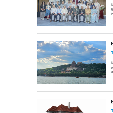
Đ
t
P
D
p
đ