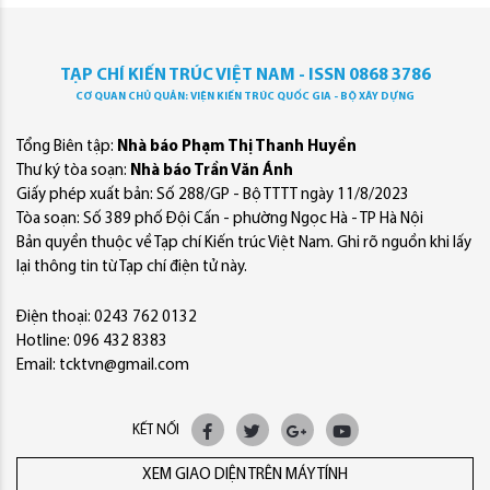
TẠP CHÍ KIẾN TRÚC VIỆT NAM - ISSN 0868 3786
CƠ QUAN CHỦ QUẢN: VIỆN KIẾN TRÚC QUỐC GIA - BỘ XÂY DỰNG
Tổng Biên tập:
Nhà báo Phạm Thị Thanh Huyền
Thư ký tòa soạn:
Nhà báo Trần Văn Ánh
Giấy phép xuất bản: Số 288/GP - Bộ TTTT ngày 11/8/2023
Tòa soạn: Số 389 phố Đội Cấn - phường Ngọc Hà - TP Hà Nội
Bản quyền thuộc về Tạp chí Kiến trúc Việt Nam. Ghi rõ nguồn khi lấy
lại thông tin từ Tạp chí điện tử này.
Điện thoại: 0243 762 0132
Hotline: 096 432 8383
Email: tcktvn@gmail.com
KẾT NỐI
XEM GIAO DIỆN TRÊN MÁY TÍNH