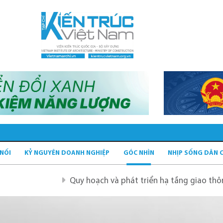
 NỐI
KỶ NGUYÊN DOANH NGHIỆP
GÓC NHÌN
NHỊP SỐNG DÂN 
Quy hoạch và phát triển hạ tầng giao thông tĩnh xanh