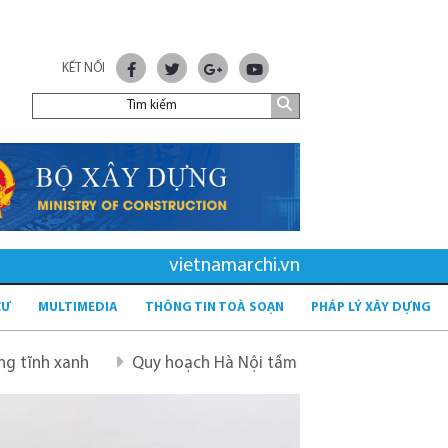
KẾT NỐI
vietnamarchi.vn
CƯ
MULTIMEDIA
THÔNG TIN TOÀ SOẠN
PHÁP LÝ XÂY DỰNG
Quy hoạch Hà Nội tầm nhìn 100 năm
Quy hoạch mới