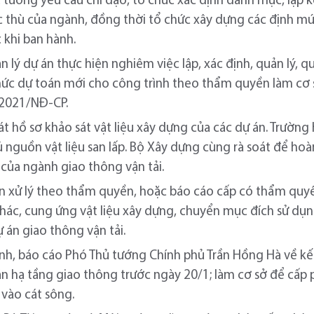
 tướng yêu cầu chỉ đạo, tổ chức xác định danh mục, lập 
c thù của ngành, đồng thời tổ chức xây dựng các định m
 khi ban hành.
n lý dự án thực hiện nghiêm việc lập, xác định, quản lý, q
mức dự toán mới cho công trình theo thẩm quyền làm cơ 
0/2021/NĐ-CP.
át hồ sơ khảo sát vật liệu xây dựng của các dự án. Trường 
 nguồn vật liệu san lấp. Bộ Xây dựng cùng rà soát để ho
của ngành giao thông vận tải.
n xử lý theo thẩm quyền, hoặc báo cáo cấp có thẩm quyề
hác, cung ứng vật liệu xây dựng, chuyển mục đích sử dụn
ự án giao thông vận tải.
nh, báo cáo Phó Thủ tướng Chính phủ Trần Hồng Hà về kết
 án hạ tầng giao thông trước ngày 20/1; làm cơ sở để cấp
 vào cát sông.