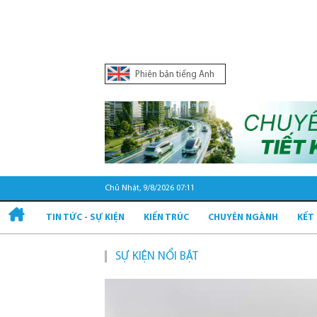
Phiên bản tiếng Anh
Chủ Nhật, 9/8/2026 07:11
TIN TỨC - SỰ KIỆN
KIẾN TRÚC
CHUYÊN NGÀNH
KẾT
SỰ KIỆN NỔI BẬT