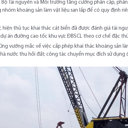
 Bộ Tài nguyên và Môi trường tăng cường phân cấp, phân
 nhóm khoáng sản làm vật liệu san lấp để có quy định riê
iện thủ tục khai thác cát biển đã được đánh giá tài nguy
ác dự án đường cao tốc khu vực ĐBSCL theo cơ chế đặc th
ững vướng mắc về việc cấp phép khai thác khoáng sản làm 
 Nhà nước thu hồi đất; công tác chuyển mục đích sử dụng 