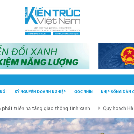
 NỐI
KỶ NGUYÊN DOANH NGHIỆP
GÓC NHÌN
NHỊP SỐNG DÂN 
ao thông tĩnh xanh
Quy hoạch Hà Nội tầm nhìn 100 năm