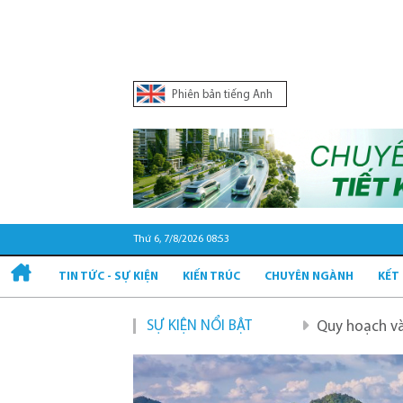
Phiên bản tiếng Anh
Thứ 6, 7/8/2026 08:53
TIN TỨC - SỰ KIỆN
KIẾN TRÚC
CHUYÊN NGÀNH
KẾT
SỰ KIỆN NỔI BẬT
Quy hoạch và phát triển hạ tầng gi