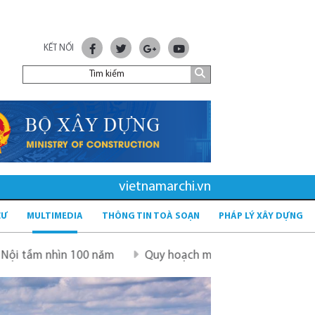
KẾT NỐI
vietnamarchi.vn
CƯ
MULTIMEDIA
THÔNG TIN TOÀ SOẠN
PHÁP LÝ XÂY DỰNG
Quy hoạch mới sau sáp nhập tỉnh - tầm nhìn và giải phá