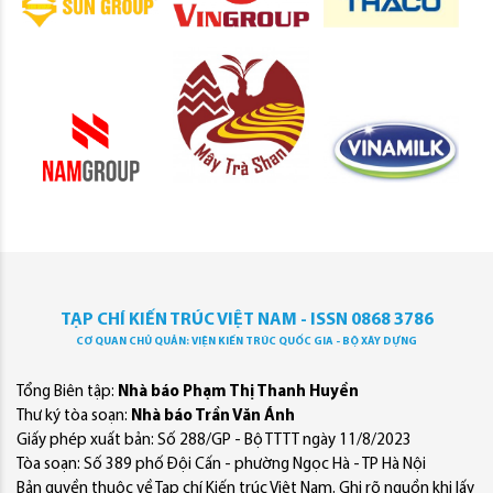
TẠP CHÍ KIẾN TRÚC VIỆT NAM - ISSN 0868 3786
CƠ QUAN CHỦ QUẢN: VIỆN KIẾN TRÚC QUỐC GIA - BỘ XÂY DỰNG
Tổng Biên tập:
Nhà báo Phạm Thị Thanh Huyền
Thư ký tòa soạn:
Nhà báo Trần Văn Ánh
Giấy phép xuất bản: Số 288/GP - Bộ TTTT ngày 11/8/2023
Tòa soạn: Số 389 phố Đội Cấn - phường Ngọc Hà - TP Hà Nội
Bản quyền thuộc về Tạp chí Kiến trúc Việt Nam. Ghi rõ nguồn khi lấy