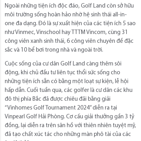
Ngoài những tiện ích độc đáo, Golf Land còn sở hữu
môi trường sống hoàn hảo nhờ hệ sinh thái all-in-
one đa dạng. Đó là sự xuất hiện của các tiện ích 5 sao
như Vinmec, Vinschool hay TTTM Vincom, cùng 31
công viên xanh sinh thái, 6 công viên chuyên đề đặc
sắc và 10 bể bơi trong nhà và ngoài trời.
Cuộc sống của cư dân Golf Land càng thêm sôi
động, khi chủ đầu tư liên tục thổi sức sống cho
những tiện ích sẵn có bằng một loạt sự kiện, lễ hội
hấp dẫn. Cuối tuần qua, các golfer là cư dân các khu
đô thị phía Bắc đã được chiêu đãi bằng giải
“Vinhomes Golf Tournament 2024” diễn ra tại
Vinpearl Golf Hải Phòng. Cơ cấu giải thưởng gần 3 tỷ
đồng, lại diễn ra trên sân hồ với thiên nhiên tuyệt mỹ,
đã tạo chất xúc tác cho những màn phô tài của các