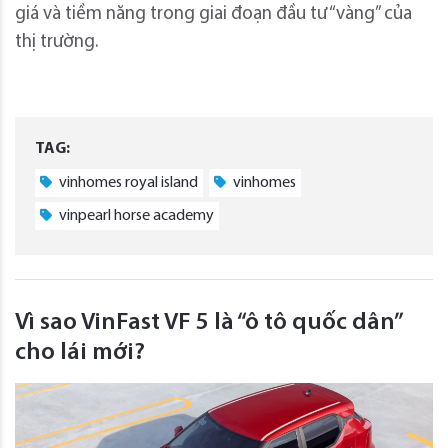
giá và tiềm năng trong giai đoạn đầu tư “vàng” của
thị trường.
TAG:
vinhomes royal island
vinhomes
vinpearl horse academy
Vì sao VinFast VF 5 là “ô tô quốc dân”
cho lái mới?