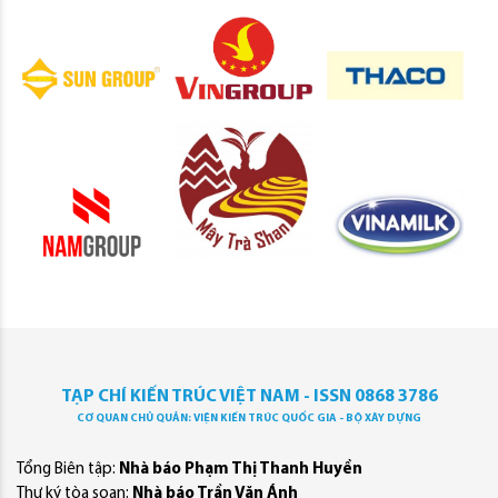
TẠP CHÍ KIẾN TRÚC VIỆT NAM - ISSN 0868 3786
CƠ QUAN CHỦ QUẢN: VIỆN KIẾN TRÚC QUỐC GIA - BỘ XÂY DỰNG
Tổng Biên tập:
Nhà báo Phạm Thị Thanh Huyền
Thư ký tòa soạn:
Nhà báo Trần Văn Ánh