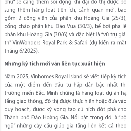
phú” sẽ càng thêm sôi động khi đại đô thị được bổ
sung thêm hàng loạt tiện ích, cảnh quan mới, bao
gồm: 2 công viên của phân khu Hoàng Gia (25/3),
cổng chào phân khu Đảo Vua (30/3), bể bơi pha lê
phân khu Hoàng Gia (30/6) và đặc biệt là “vũ trụ giải
trí” VinWonders Royal Park & Safari (dự kiến ra mắt
tháng 6/2025).
Những kỳ tích
mới
vẫn
liên tục xuất hiện
Năm 2025, Vinhomes Royal Island sẽ viết tiếp kỳ tích
của một điểm đến đầu tư hấp dẫn bậc nhất thị
trường miền Bắc. Minh chứng là hàng loạt dự án hạ
tầng giao thông, đô thị được thực hiện hoặc đưa vào
quy hoạch, được kỳ vọng tạo cú hích đột phá cho
Thành phố Đảo Hoàng Gia. Nổi bật trong đó là “bộ
ngũ” những cây cầu giúp gia tăng liên kết cả theo