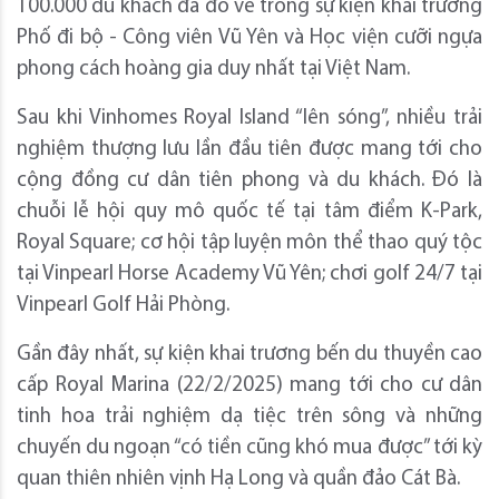
100.000 du khách đã đổ về trong sự kiện khai trương
Phố đi bộ - Công viên Vũ Yên và Học viện cưỡi ngựa
phong cách hoàng gia duy nhất tại Việt Nam.
Sau khi Vinhomes Royal Island “lên sóng”, nhiều trải
nghiệm thượng lưu lần đầu tiên được mang tới cho
cộng đồng cư dân tiên phong và du khách. Đó là
chuỗi lễ hội quy mô quốc tế tại tâm điểm K-Park,
Royal Square; cơ hội tập luyện môn thể thao quý tộc
tại Vinpearl Horse Academy Vũ Yên; chơi golf 24/7 tại
Vinpearl Golf Hải Phòng.
Gần đây nhất, sự kiện khai trương bến du thuyền cao
cấp Royal Marina (22/2/2025) mang tới cho cư dân
tinh hoa trải nghiệm dạ tiệc trên sông và những
chuyến du ngoạn “có tiền cũng khó mua được” tới kỳ
quan thiên nhiên vịnh Hạ Long và quần đảo Cát Bà.