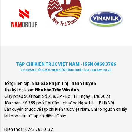
TẠP CHÍ KIẾN TRÚC VIỆT NAM - ISSN 0868 3786
CƠ QUAN CHỦ QUẢN: VIỆN KIẾN TRÚC QUỐC GIA - BỘ XÂY DỰNG
Tổng Biên tập:
Nhà báo Phạm Thị Thanh Huyền
Thư ký tòa soạn:
Nhà báo Trần Văn Ánh
Giấy phép xuất bản: Số 288/GP - Bộ TTTT ngày 11/8/2023
Tòa soạn: Số 389 phố Đội Cấn - phường Ngọc Hà - TP Hà Nội
Bản quyền thuộc về Tạp chí Kiến trúc Việt Nam. Ghi rõ nguồn khi lấy
lại thông tin từ Tạp chí điện tử này.
Điện thoại: 0243 762 0132