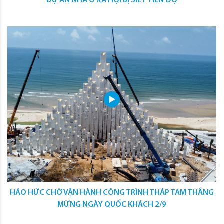
DỰ ÁN NHÀ Ở XÃ HỘI BỊ SIẾT TIẾN ĐỘ
HÁO HỨC CHỜ VẬN HÀNH CÔNG TRÌNH THÁP TAM THẮNG
MỪNG NGÀY QUỐC KHÁCH 2/9