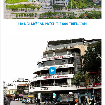
HÀ NỘI MỞ BÁN NƠXH TỪ 800 TRIỆU/CĂN