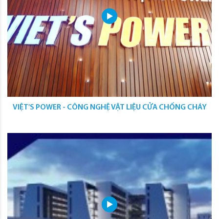
VIỆT'S POWER - CÔNG NGHỆ VẬT LIỆU CỬA CHỐNG CHÁY