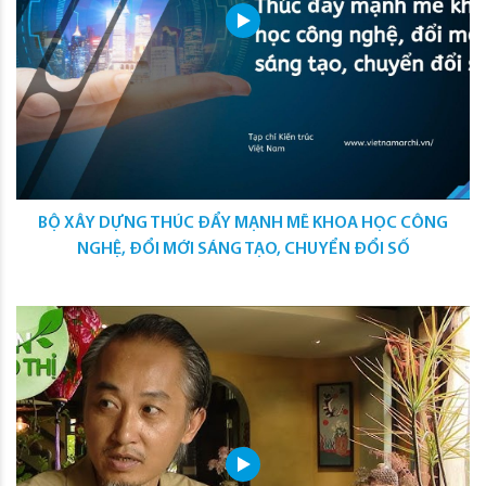
BỘ XÂY DỰNG THÚC ĐẨY MẠNH MẼ KHOA HỌC CÔNG
NGHỆ, ĐỔI MỚI SÁNG TẠO, CHUYỂN ĐỔI SỐ