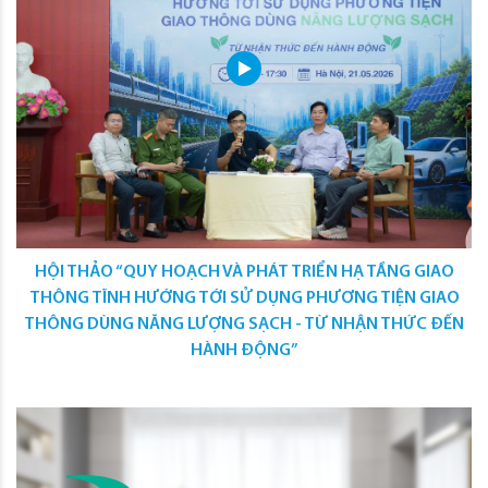
HỘI THẢO “QUY HOẠCH VÀ PHÁT TRIỂN HẠ TẦNG GIAO
THÔNG TĨNH HƯỚNG TỚI SỬ DỤNG PHƯƠNG TIỆN GIAO
THÔNG DÙNG NĂNG LƯỢNG SẠCH - TỪ NHẬN THỨC ĐẾN
HÀNH ĐỘNG”