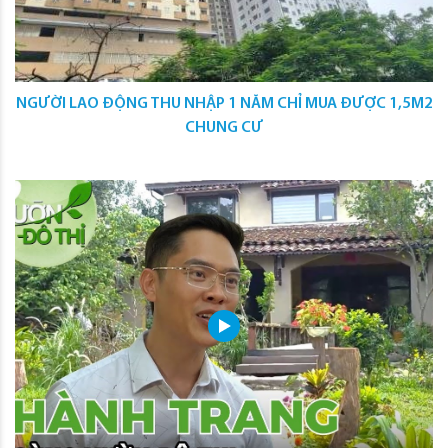
NGƯỜI LAO ĐỘNG THU NHẬP 1 NĂM CHỈ MUA ĐƯỢC 1,5M2
CHUNG CƯ