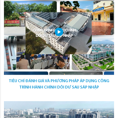
TIÊU CHÍ ĐÁNH GIÁ VÀ PHƯƠNG PHÁP ÁP DỤNG CÔNG
TRÌNH HÀNH CHÍNH DÔI DƯ SAU SÁP NHẬP