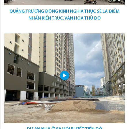
QUẢNG TRƯỜNG ĐÔNG KINH NGHĨA THỤC SẼ LÀ ĐIỂM
NHẤN KIẾN TRÚC, VĂN HÓA THỦ ĐÔ