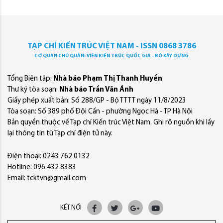
TẠP CHÍ KIẾN TRÚC VIỆT NAM - ISSN 0868 3786
CƠ QUAN CHỦ QUẢN: VIỆN KIẾN TRÚC QUỐC GIA - BỘ XÂY DỰNG
Tổng Biên tập:
Nhà báo Phạm Thị Thanh Huyền
Thư ký tòa soạn:
Nhà báo Trần Văn Ánh
Giấy phép xuất bản: Số 288/GP - Bộ TTTT ngày 11/8/2023
Tòa soạn: Số 389 phố Đội Cấn - phường Ngọc Hà - TP Hà Nội
Bản quyền thuộc về Tạp chí Kiến trúc Việt Nam. Ghi rõ nguồn khi lấy
lại thông tin từ Tạp chí điện tử này.
Điện thoại: 0243 762 0132
Hotline: 096 432 8383
Email: tcktvn@gmail.com
KẾT NỐI