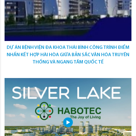
DỰ ÁN BỆNH VIỆN ĐA KHOA THÁI BÌNH CÔNG TRÌNH ĐIỂM
NHẤN KẾT HỢP HÀI HÒA GIỮA BẢN SẮC VĂN HÓA TRUYỀN
THỐNG VÀ NGANG TẦM QUỐC TẾ