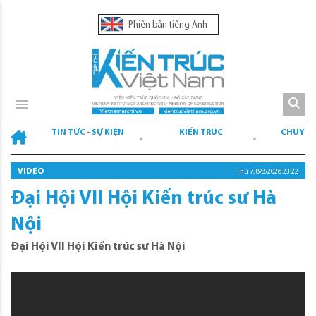
Phiên bản tiếng Anh
TIN TỨC - SỰ KIỆN
KIẾN TRÚC
CHUYÊN
VIDEO
Thứ 7, 8/8/2026 23:22
Đại Hội VII Hội Kiến trúc sư Hà
Nội
Đại Hội VII Hội Kiến trúc sư Hà Nội