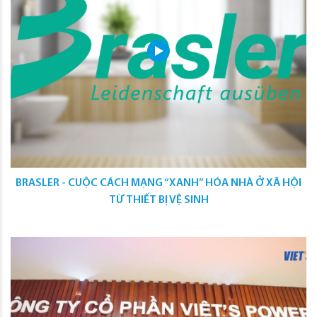
BRASLER - CUỘC CÁCH MẠNG “XANH” HÓA NHÀ Ở XÃ HỘI
TỪ THIẾT BỊ VỆ SINH