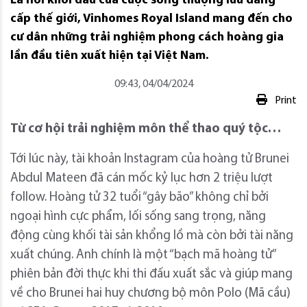
Là nơi khởi đầu của cuộc sống thượng lưu đẳng
cấp thế giới, Vinhomes Royal Island mang đến cho
cư dân những trải nghiệm phong cách hoàng gia
lần đầu tiên xuất hiện tại Việt Nam.
09:43, 04/04/2024
Print
Từ cơ hội trải nghiệm môn thể thao quý tộc…
Tới lúc này, tài khoản Instagram của hoàng tử Brunei
Abdul Mateen đã cán mốc kỷ lục hơn 2 triệu lượt
follow. Hoàng tử 32 tuổi “gây bão” không chỉ bởi
ngoại hình cực phẩm, lối sống sang trọng, năng
động cùng khối tài sản khổng lồ mà còn bởi tài năng
xuất chúng. Anh chính là một “bạch mã hoàng tử”
phiên bản đời thực khi thi đấu xuất sắc và giúp mang
về cho Brunei hai huy chương bộ môn Polo (Mã cầu)