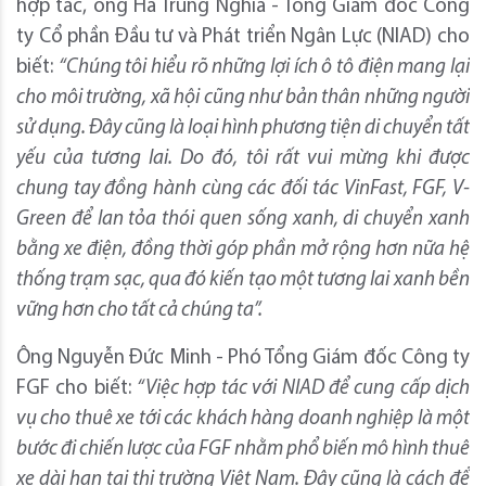
hợp tác, ông Hà Trung Nghĩa - Tổng Giám đốc Công
ty Cổ phần Đầu tư và Phát triển Ngân Lực (NIAD) cho
biết:
“Chúng tôi hiểu rõ những lợi ích ô tô điện mang lại
cho môi trường, xã hội cũng như bản thân những người
sử dụng. Đây cũng là loại hình phương tiện di chuyển tất
yếu của tương lai. Do đó, tôi rất vui mừng khi được
chung tay đồng hành cùng các đối tác VinFast, FGF, V-
Green để lan tỏa thói quen sống xanh, di chuyển xanh
bằng xe điện, đồng thời góp phần mở rộng hơn nữa hệ
thống trạm sạc, qua đó kiến tạo một tương lai xanh bền
vững hơn cho tất cả chúng ta”.
Ông Nguyễn Đức Minh - Phó Tổng Giám đốc Công ty
FGF cho biết:
“Việc hợp tác với NIAD để cung cấp dịch
vụ cho thuê xe tới các khách hàng doanh nghiệp là một
bước đi chiến lược của FGF nhằm phổ biến mô hình thuê
xe dài hạn tại thị trường Việt Nam. Đây cũng là cách để