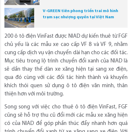
V-GREEN tiên phong triển trai mô hình
trạm sạc nhượng quyền tại Việt Nam
200 ô tô điện VinFast được NIAD dự kiến thuê từ FGF
chủ yếu là các mẫu xe cao cấp VF 8 và VF 9, nhằm
cung cấp dịch vụ vận chuyển dài hạn cho các đối tác.
Mục tiêu trong lộ trình chuyển đổi xanh của NIAD là
sẽ dần thay thế dàn xe xăng hiện tại sang xe điện,
qua đó cùng với các đối tác hình thành và khuyến
khích thói quen sử dụng ô tô điện văn minh, thân
thiện hơn với môi trường.
Song song với việc cho thuê ô tô điện VinFast, FGF
cũng sẽ hỗ trợ thu cũ đổi mới các mẫu xe xăng hiện
có của NIAD để góp phần thúc đẩy nhanh hơn quá
trình chuyển đổi xanh từ xe xăng sang xe điện. Với