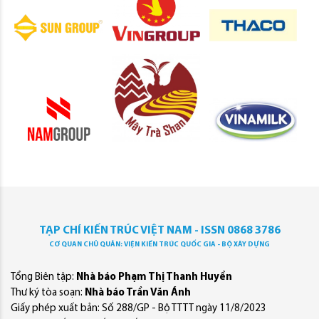
TẠP CHÍ KIẾN TRÚC VIỆT NAM - ISSN 0868 3786
CƠ QUAN CHỦ QUẢN: VIỆN KIẾN TRÚC QUỐC GIA - BỘ XÂY DỰNG
Tổng Biên tập:
Nhà báo Phạm Thị Thanh Huyền
Thư ký tòa soạn:
Nhà báo Trần Văn Ánh
Giấy phép xuất bản: Số 288/GP - Bộ TTTT ngày 11/8/2023