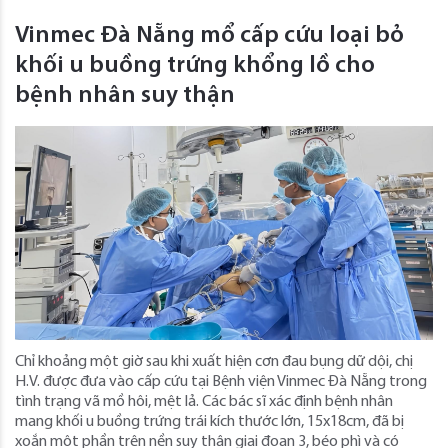
Vinmec Đà Nẵng mổ cấp cứu loại bỏ
khối u buồng trứng khổng lồ cho
bệnh nhân suy thận
Chỉ khoảng một giờ sau khi xuất hiện cơn đau bụng dữ dội, chị
H.V. được đưa vào cấp cứu tại Bệnh viện Vinmec Đà Nẵng trong
tình trạng vã mồ hôi, mệt lả. Các bác sĩ xác định bệnh nhân
mang khối u buồng trứng trái kích thước lớn, 15x18cm, đã bị
xoắn một phần trên nền suy thận giai đoạn 3, béo phì và có