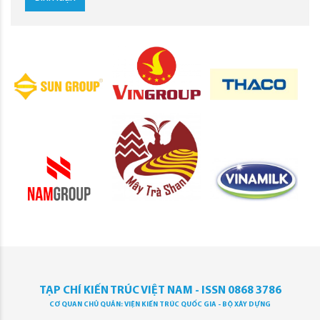
TẠP CHÍ KIẾN TRÚC VIỆT NAM - ISSN 0868 3786
CƠ QUAN CHỦ QUẢN: VIỆN KIẾN TRÚC QUỐC GIA - BỘ XÂY DỰNG