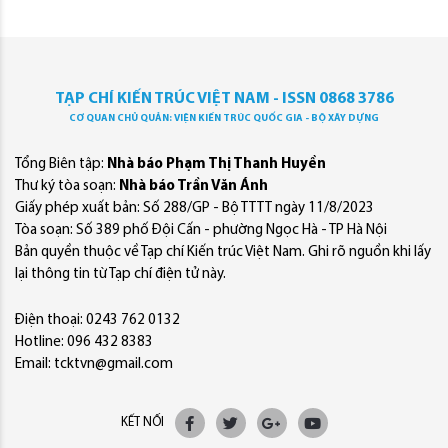
TẠP CHÍ KIẾN TRÚC VIỆT NAM - ISSN 0868 3786
CƠ QUAN CHỦ QUẢN: VIỆN KIẾN TRÚC QUỐC GIA - BỘ XÂY DỰNG
Tổng Biên tập:
Nhà báo Phạm Thị Thanh Huyền
Thư ký tòa soạn:
Nhà báo Trần Văn Ánh
Giấy phép xuất bản: Số 288/GP - Bộ TTTT ngày 11/8/2023
Tòa soạn: Số 389 phố Đội Cấn - phường Ngọc Hà - TP Hà Nội
Bản quyền thuộc về Tạp chí Kiến trúc Việt Nam. Ghi rõ nguồn khi lấy
lại thông tin từ Tạp chí điện tử này.
Điện thoại: 0243 762 0132
Hotline: 096 432 8383
Email: tcktvn@gmail.com
KẾT NỐI