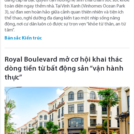
đẳng cấp là đặc quyền tận hưởng hệ sinh thái chăm sóc sức khỏe
toàn diện ngay thềm nhà. Tại Vịnh Xanh (Vinhomes Ocean Park
3), sự đan xen hoàn hảo giữa cảnh quan thiên nhiên và tiện ích
thể thao, nghỉ dưỡng đa dạng kiến tạo một nhịp sống năng
động, nơi cư dân luôn có được sự trọn vẹn “khỏe từ thân, an từ
tâm”.
Bản sắc Kiến trúc
Royal Boulevard mở cơ hội khai thác
dòng tiền từ bất động sản “vận hành
thực”