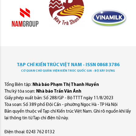
TẠP CHÍ KIẾN TRÚC VIỆT NAM - ISSN 0868 3786
CƠ QUAN CHỦ QUẢN: VIỆN KIẾN TRÚC QUỐC GIA - BỘ XÂY DỰNG
Tổng Biên tập:
Nhà báo Phạm Thị Thanh Huyền
Thư ký tòa soạn:
Nhà báo Trần Văn Ánh
Giấy phép xuất bản: Số 288/GP - Bộ TTTT ngày 11/8/2023
Tòa soạn: Số 389 phố Đội Cấn - phường Ngọc Hà - TP Hà Nội
Bản quyền thuộc về Tạp chí Kiến trúc Việt Nam. Ghi rõ nguồn khi lấy
lại thông tin từ Tạp chí điện tử này.
Điện thoại: 0243 762 0132