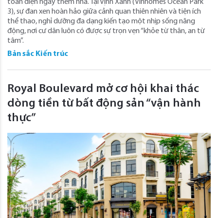
toàn diện ngay thềm nhà. Tại Vịnh Xanh (Vinhomes Ocean Park
3), sự đan xen hoàn hảo giữa cảnh quan thiên nhiên và tiện ích
thể thao, nghỉ dưỡng đa dạng kiến tạo một nhịp sống năng
động, nơi cư dân luôn có được sự trọn vẹn “khỏe từ thân, an từ
tâm”.
Bản sắc Kiến trúc
Royal Boulevard mở cơ hội khai thác
dòng tiền từ bất động sản “vận hành
thực”