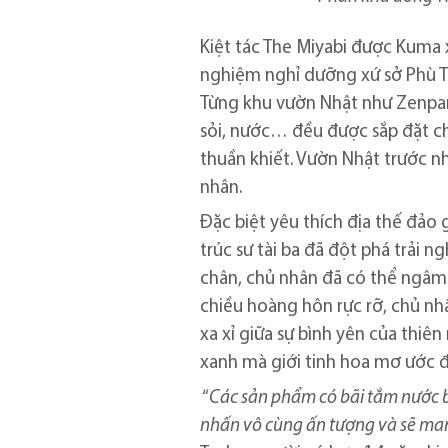
Kiệt tác The Miyabi được Kuma x
nghiệm nghỉ dưỡng xứ sở Phù Ta
Từng khu vườn Nhật như Zenpark
sỏi, nước… đều được sắp đặt ch
thuần khiết. Vườn Nhật trước n
nhân.
Đặc biệt yêu thích địa thế đảo 
trúc sư tài ba đã đột phá trải 
chân, chủ nhân đã có thể ngâm
chiều hoàng hôn rực rỡ, chủ nh
xa xỉ giữa sự bình yên của thiê
xanh mà giới tinh hoa mơ ước 
“
Các sản phẩm có bãi tắm nước bi
nhấn vô cùng ấn tượng và sẽ man