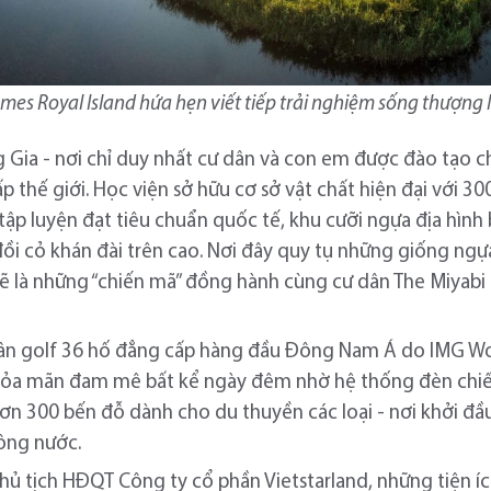
omes Royal Island hứa hẹn viết tiếp trải nghiệm sống thượng
 Gia - nơi chỉ duy nhất cư dân và con em được đào tạo c
 thế giới. Học viện sở hữu cơ sở vật chất hiện đại với 
 tập luyện đạt tiêu chuẩn quốc tế, khu cưỡi ngựa địa hìn
ồi cỏ khán đài trên cao. Nơi đây quy tụ những giống ngự
ẽ là những “chiến mã” đồng hành cùng cư dân The Miyabi 
ân golf 36 hố đẳng cấp hàng đầu Đông Nam Á do IMG Worl
hỏa mãn đam mê bất kể ngày đêm nhờ hệ thống đèn chiếu 
hơn 300 bến đỗ dành cho du thuyền các loại - nơi khởi đ
sông nước.
 tịch HĐQT Công ty cổ phần Vietstarland, những tiện ích