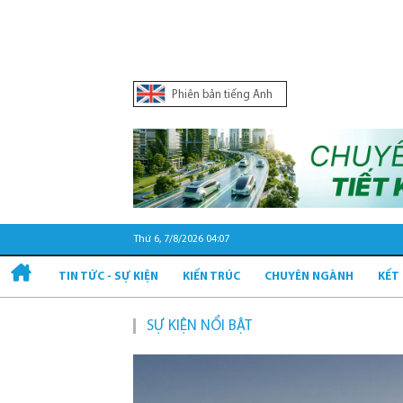
Phiên bản tiếng Anh
Thứ 6, 7/8/2026 04:07
TIN TỨC - SỰ KIỆN
KIẾN TRÚC
CHUYÊN NGÀNH
KẾT
SỰ KIỆN NỔI BẬT