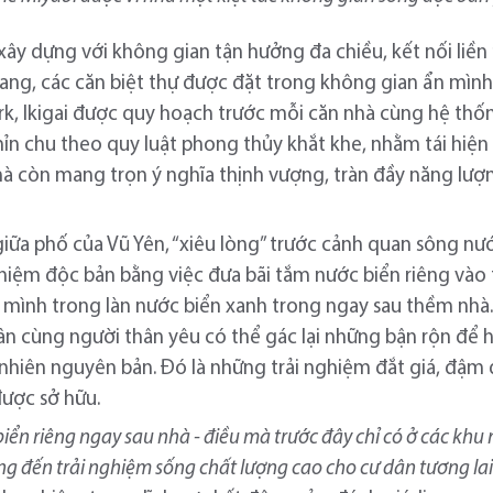
ây dựng với không gian tận hưởng đa chiều, kết nối liền 
ng, các căn biệt thự được đặt trong không gian ẩn mình g
, Ikigai được quy hoạch trước mỗi căn nhà cùng hệ thống 
ỉn chu theo quy luật phong thủy khắt khe, nhằm tái hiện 
hà còn mang trọn ý nghĩa thịnh vượng, tràn đầy năng lượ
giữa phố của Vũ Yên, “xiêu lòng” trước cảnh quan sông nướ
nghiệm độc bản bằng việc đưa bãi tắm nước biển riêng vào 
 mình trong làn nước biển xanh trong ngay sau thềm nhà
ân cùng người thân yêu có thể gác lại những bận rộn để
n nhiên nguyên bản. Đó là những trải nghiệm đắt giá, đậm
được sở hữu.
ển riêng ngay sau nhà - điều mà trước đây chỉ có ở các khu
g đến trải nghiệm sống chất lượng cao cho cư dân tương la