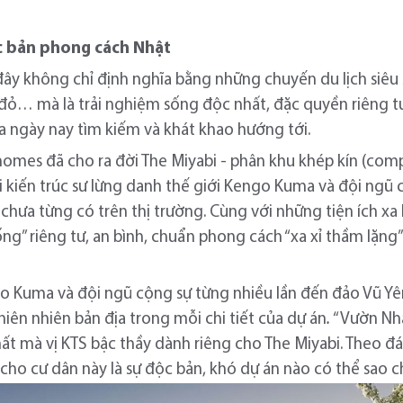
c bản phong cách Nhật
đây không chỉ định nghĩa bằng những chuyến du lịch siêu
ỏ… mà là trải nghiệm sống độc nhất, đặc quyền riêng tư,
 ngày nay tìm kiếm và khát khao hướng tới.
inhomes đã cho ra đời The Miyabi - phân khu khép kín (co
bởi kiến trúc sư lừng danh thế giới Kengo Kuma và đội ngũ
hưa từng có trên thị trường. Cùng với những tiện ích xa 
ống” riêng tư, an bình, chuẩn phong cách “xa xỉ thầm lặn
o Kuma và đội ngũ cộng sự từng nhiều lần đến đảo Vũ Yên
hiên nhiên bản địa trong mỗi chi tiết của dự án
.
“Vườn Nhậ
hất mà vị KTS bậc thầy dành riêng cho The Miyabi. Theo đá
cho cư dân này là sự độc bản, khó dự án nào có thể sao 