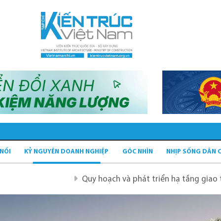
 NỐI
KỶ NGUYÊN DOANH NGHIỆP
GÓC NHÌN
NHỊP SỐNG DÂN 
Quy hoạch và phát triển hạ tầng giao thông tĩnh xan