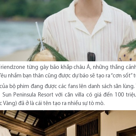
Friendzone từng gây bão khắp châu Á, những thắng cảnh
, Yêu nhầm bạn thân cũng được dự báo sẽ tạo ra “cơn sốt” 
của bộ phim đang được các fans lên danh sách săn lùng.
 Sun Peninsula Resort với căn villa có giá đến 100 tr
Vàng) đã ở là cái tên tạo ra nhiều sự tò mò.