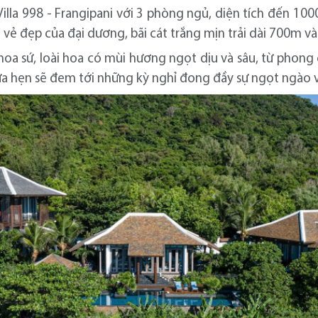
 Villa 998 - Frangipani với 3 phòng ngủ, diện tích đến 10
 vẻ đẹp của đại dương, bãi cát trắng mịn trải dài 700m và
hoa sứ, loài hoa có mùi hương ngọt dịu và sâu, từ phong c
ứa hẹn sẽ đem tới những kỳ nghỉ đong đầy sự ngọt ngào v