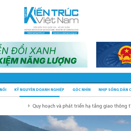
 NỐI
KỶ NGUYÊN DOANH NGHIỆP
GÓC NHÌN
NHỊP SỐNG DÂN 
oạch và phát triển hạ tầng giao thông tĩnh xanh
Quy ho