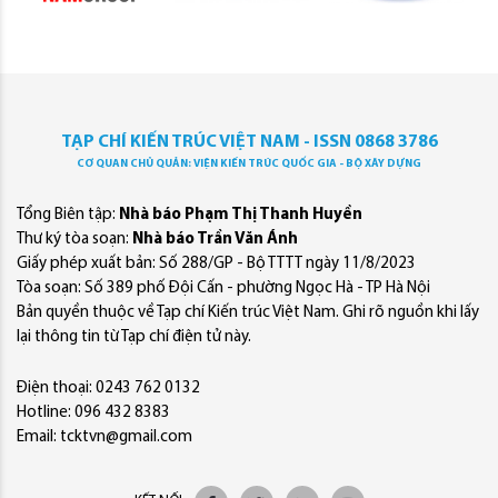
TẠP CHÍ KIẾN TRÚC VIỆT NAM - ISSN 0868 3786
CƠ QUAN CHỦ QUẢN: VIỆN KIẾN TRÚC QUỐC GIA - BỘ XÂY DỰNG
Tổng Biên tập:
Nhà báo Phạm Thị Thanh Huyền
Thư ký tòa soạn:
Nhà báo Trần Văn Ánh
Giấy phép xuất bản: Số 288/GP - Bộ TTTT ngày 11/8/2023
Tòa soạn: Số 389 phố Đội Cấn - phường Ngọc Hà - TP Hà Nội
Bản quyền thuộc về Tạp chí Kiến trúc Việt Nam. Ghi rõ nguồn khi lấy
lại thông tin từ Tạp chí điện tử này.
Điện thoại: 0243 762 0132
Hotline: 096 432 8383
Email: tcktvn@gmail.com