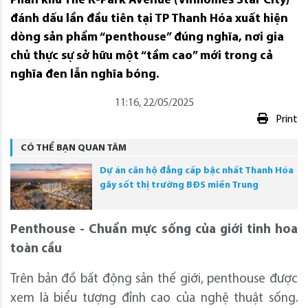
Phân khu The K-Park Avenue (Vinhomes Star City)
đánh dấu lần đầu tiên tại TP Thanh Hóa xuất hiện
dòng sản phẩm “penthouse” đúng nghĩa, nơi gia
chủ thực sự sở hữu một “tầm cao” mới trong cả
nghĩa đen lẫn nghĩa bóng.
11:16, 22/05/2025
Print
CÓ THỂ BẠN QUAN TÂM
Dự án căn hộ đẳng cấp bậc nhất Thanh Hóa
gây sốt thị trường BĐS miền Trung
Penthouse - Chuẩn mực sống của giới tinh hoa
toàn cầu
Trên bản đồ bất động sản thế giới, penthouse được
xem là biểu tượng đỉnh cao của nghệ thuật sống.