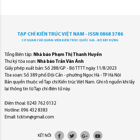
TẠP CHÍ KIẾN TRÚC VIỆT NAM - ISSN 0868 3786
CƠ QUAN CHỦ QUẢN: VIỆN KIẾN TRÚC QUỐC GIA - BỘ XÂY DỰNG
Tổng Biên tập:
Nhà báo Phạm Thị Thanh Huyền
Thư ký tòa soạn:
Nhà báo Trần Văn Ánh
Giấy phép xuất bản: Số 288/GP - Bộ TTTT ngày 11/8/2023
Tòa soạn: Số 389 phố Đội Cấn - phường Ngọc Hà - TP Hà Nội
Bản quyền thuộc về Tạp chí Kiến trúc Việt Nam. Ghi rõ nguồn khi lấy
lại thông tin từ Tạp chí điện tử này.
Điện thoại: 0243 762 0132
Hotline: 096 432 8383
Email: tcktvn@gmail.com
KẾT NỐI