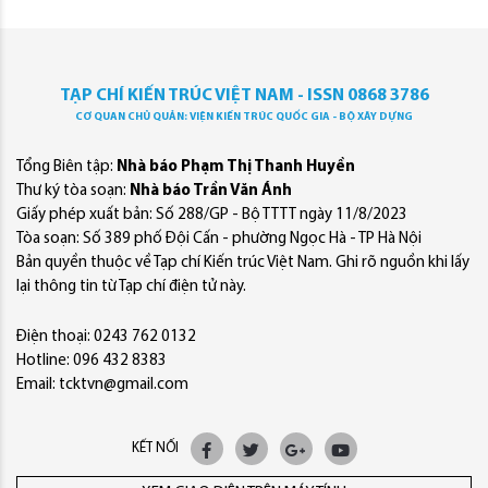
TẠP CHÍ KIẾN TRÚC VIỆT NAM - ISSN 0868 3786
CƠ QUAN CHỦ QUẢN: VIỆN KIẾN TRÚC QUỐC GIA - BỘ XÂY DỰNG
Tổng Biên tập:
Nhà báo Phạm Thị Thanh Huyền
Thư ký tòa soạn:
Nhà báo Trần Văn Ánh
Giấy phép xuất bản: Số 288/GP - Bộ TTTT ngày 11/8/2023
Tòa soạn: Số 389 phố Đội Cấn - phường Ngọc Hà - TP Hà Nội
Bản quyền thuộc về Tạp chí Kiến trúc Việt Nam. Ghi rõ nguồn khi lấy
lại thông tin từ Tạp chí điện tử này.
Điện thoại: 0243 762 0132
Hotline: 096 432 8383
Email: tcktvn@gmail.com
KẾT NỐI