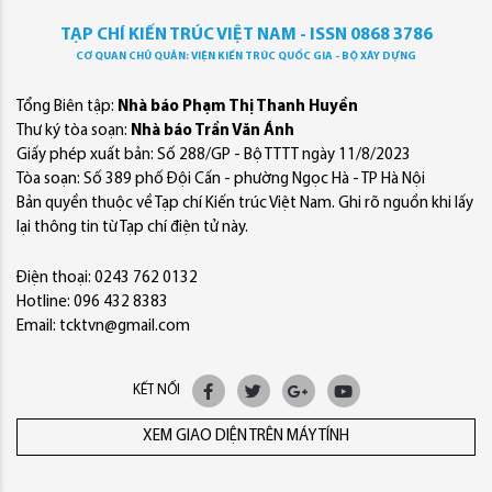
TẠP CHÍ KIẾN TRÚC VIỆT NAM - ISSN 0868 3786
CƠ QUAN CHỦ QUẢN: VIỆN KIẾN TRÚC QUỐC GIA - BỘ XÂY DỰNG
Tổng Biên tập:
Nhà báo Phạm Thị Thanh Huyền
Thư ký tòa soạn:
Nhà báo Trần Văn Ánh
Giấy phép xuất bản: Số 288/GP - Bộ TTTT ngày 11/8/2023
Tòa soạn: Số 389 phố Đội Cấn - phường Ngọc Hà - TP Hà Nội
Bản quyền thuộc về Tạp chí Kiến trúc Việt Nam. Ghi rõ nguồn khi lấy
lại thông tin từ Tạp chí điện tử này.
Điện thoại: 0243 762 0132
Hotline: 096 432 8383
Email: tcktvn@gmail.com
KẾT NỐI
XEM GIAO DIỆN TRÊN MÁY TÍNH