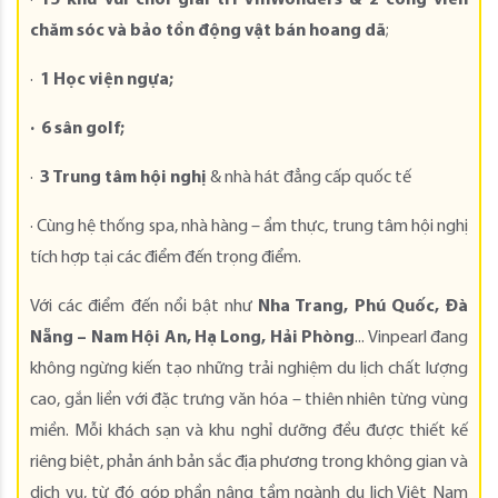
·
15 khu vui chơi giải trí VinWonders & 2 công viên
chăm sóc và bảo tồn động vật bán hoang dã
;
·
1 Học viện ngựa;
· 6 sân golf;
·
3 Trung tâm hội nghị
& nhà hát đẳng cấp quốc tế
· Cùng hệ thống spa, nhà hàng – ẩm thực, trung tâm hội nghị
tích hợp tại các điểm đến trọng điểm.
Với các điểm đến nổi bật như
Nha Trang, Phú Quốc, Đà
Nẵng – Nam Hội An, Hạ Long, Hải Phòng
... Vinpearl đang
không ngừng kiến tạo những trải nghiệm du lịch chất lượng
cao, gắn liền với đặc trưng văn hóa – thiên nhiên từng vùng
miền. Mỗi khách sạn và khu nghỉ dưỡng đều được thiết kế
riêng biệt, phản ánh bản sắc địa phương trong không gian và
dịch vụ, từ đó góp phần nâng tầm ngành du lịch Việt Nam