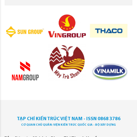
TẠP CHÍ KIẾN TRÚC VIỆT NAM - ISSN 0868 3786
CƠ QUAN CHỦ QUẢN: VIỆN KIẾN TRÚC QUỐC GIA - BỘ XÂY DỰNG