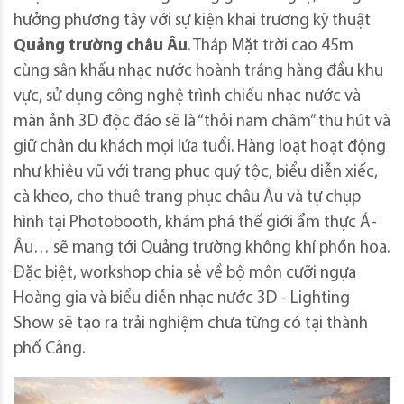
hưởng phương tây với sự kiện khai trương kỹ thuật
Quảng trường châu Âu
. Tháp Mặt trời cao 45m
cùng sân khấu nhạc nước hoành tráng hàng đầu khu
vực, sử dụng công nghệ trình chiếu nhạc nước và
màn ảnh 3D độc đáo sẽ là “thỏi nam châm” thu hút và
giữ chân du khách mọi lứa tuổi. Hàng loạt hoạt động
như khiêu vũ với trang phục quý tộc, biểu diễn xiếc,
cà kheo, cho thuê trang phục châu Âu và tự chụp
hình tại Photobooth, khám phá thế giới ẩm thực Á-
Âu… sẽ mang tới Quảng trường không khí phồn hoa.
Đặc biệt, workshop chia sẻ về bộ môn cưỡi ngựa
Hoàng gia và biểu diễn nhạc nước 3D - Lighting
Show sẽ tạo ra trải nghiệm chưa từng có tại thành
phố Cảng.