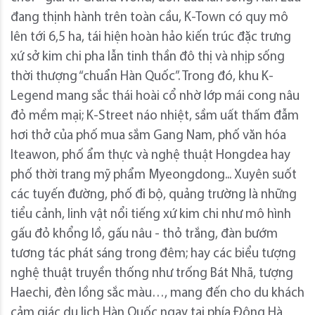
đang thịnh hành trên toàn cầu, K-Town có quy mô
lên tới 6,5 ha, tái hiện hoàn hảo kiến trúc đặc trưng
xứ sở kim chi pha lẫn tinh thần đô thị và nhịp sống
thời thượng “chuẩn Hàn Quốc”. Trong đó, khu K-
Legend mang sắc thái hoài cổ nhờ lớp mái cong nâu
đỏ mềm mại; K-Street náo nhiệt, sầm uất thấm đẫm
hơi thở của phố mua sắm Gang Nam, phố văn hóa
Iteawon, phố ẩm thực và nghệ thuật Hongdea hay
phố thời trang mỹ phẩm Myeongdong... Xuyên suốt
các tuyến đường, phố đi bộ, quảng trường là những
tiểu cảnh, linh vật nổi tiếng xứ kim chi như mô hình
gấu đỏ khổng lồ, gấu nâu - thỏ trắng, đàn bướm
tương tác phát sáng trong đêm; hay các biểu tượng
nghệ thuật truyền thống như trống Bát Nhã, tượng
Haechi, đèn lồng sắc màu…, mang đến cho du khách
cảm giác du lịch Hàn Quốc ngay tại phía Đông Hà