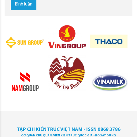
Bình luận
TẠP CHÍ KIẾN TRÚC VIỆT NAM - ISSN 0868 3786
CƠ QUAN CHỦ QUẢN: VIỆN KIẾN TRÚC QUỐC GIA - BỘ XÂY DỰNG